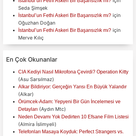
için
İstanbul’un Fethi Askeri Bir Başarısızlık mı?
Seda Şimşek
için
İstanbul’un Fethi Askeri Bir Başarısızlık mı?
Oğuzhan Doğan
için
İstanbul’un Fethi Askeri Bir Başarısızlık mı?
Merve Kılıç
En Çok Okunanlar
CIA Kediyi Nasıl Mikrofona Çevirdi? Operation Kitty
(Asu Sarsılmaz)
Alkar Bildiriyor: Gerçeğin Yarısı En Büyük Yalandır
(Alkar)
Örümcek-Adam: Yepyeni Bir Gün İncelemesi ve
(Aydın Mtc)
Detayları
Neden Devamı Yok Dedirten 10 Efsane Film Listesi
(Almira İslimyeli)
Telefonları Masaya Koyduk: Perfect Strangers vs.