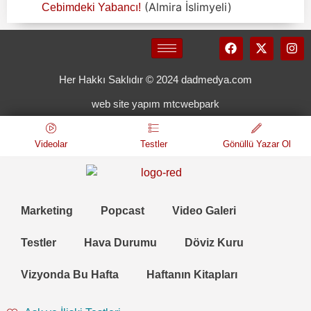
(Almira İslimyeli)
Cebimdeki Yabancı!
Her Hakkı Saklıdır © 2024 dadmedya.com
web site yapım mtcwebpark
Videolar
Testler
Gönüllü Yazar Ol
Marketing
Popcast
Video Galeri
Testler
Hava Durumu
Döviz Kuru
Vizyonda Bu Hafta
Haftanın Kitapları