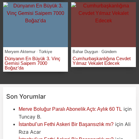
Meryem Aktemur
Türkiye
Bahar Duygun
Gündem
Dünyanın En Büyük 3. Vinç
Cumhurbaşkanlığına Cevdet
Gemisi Saipem 7000
Yılmaz Vekalet Edecek
Boğaz’da
Son Yorumlar
için
Merve Boluğur Paralı Abonelik Açtı: Aylık 60 TL
Tuncay B.
için
Ali
İstanbul’un Fethi Askeri Bir Başarısızlık mı?
Rıza Acar