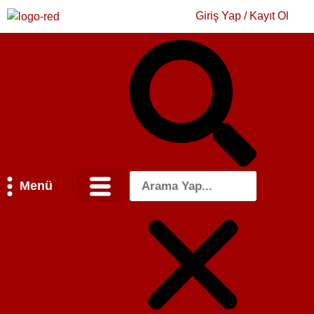
Giriş Yap / Kayıt Ol
Menü
Bilim & Teknoloji
Kültür & Sanat