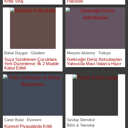
Kritik Viraj
Pakistan
Bahar Duygun
Gündem
Meryem Aktemur
Türkiye
Suça Sürüklenen Çocuklara
Geleceğin Deniz Astsubayları
Yeni Düzenleme: İlk 2 Madde
Yalova’da Mavi Vatan’a Hazır
Kabul Edildi
Caner Bulut
Ekonomi
Sevilay Demirkol
Bilim & Teknoloji
Küresel Piyasalarda Kritik