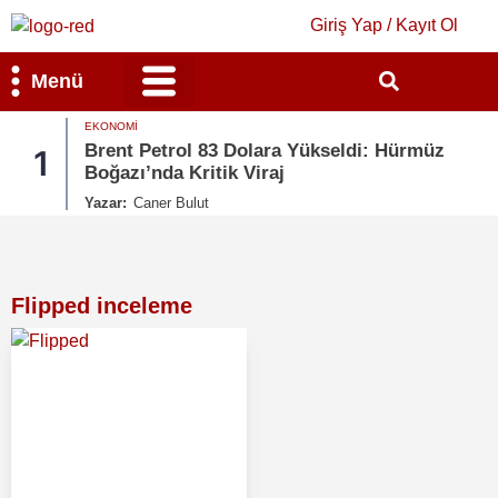
Giriş Yap / Kayıt Ol
Menü
EKONOMI
Bilim & Teknoloji
Kültür & Sanat
Brent Petrol 83 Dolara Yükseldi: Hürmüz
1
Boğazı’nda Kritik Viraj
Yazar:
Caner Bulut
Flipped inceleme