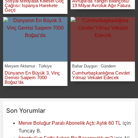
Sosyal Medyada Kitlesel Göç
Avrupa’da Yangın Bilançosu:
Çağrısı: İspanya Harekete
19 Milyar Avroluk Ağır Fatura
Geçti
Meryem Aktemur
Türkiye
Bahar Duygun
Gündem
Dünyanın En Büyük 3. Vinç
Cumhurbaşkanlığına Cevdet
Gemisi Saipem 7000
Yılmaz Vekalet Edecek
Boğaz’da
Son Yorumlar
için
Merve Boluğur Paralı Abonelik Açtı: Aylık 60 TL
Tuncay B.
için
Ali