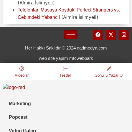
(Almira İslimyeli)
Telefonları Masaya Koyduk: Perfect Strangers vs.
(Almira İslimyeli)
Cebimdeki Yabancı!
Her Hakkı Saklıdır © 2024 dadmedya.com
web site yapım mtcwebpark
Videolar
Testler
Gönüllü Yazar Ol
Marketing
Popcast
Video Galeri