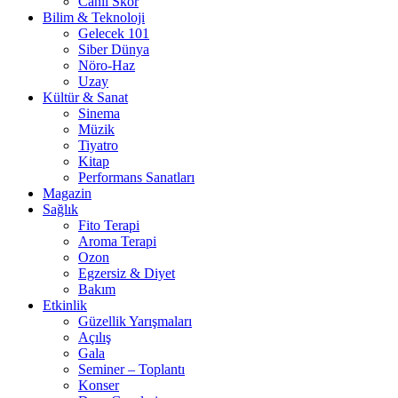
Canlı Skor
Bilim & Teknoloji
Gelecek 101
Siber Dünya
Nöro-Haz
Uzay
Kültür & Sanat
Sinema
Müzik
Tiyatro
Kitap
Performans Sanatları
Magazin
Sağlık
Fito Terapi
Aroma Terapi
Ozon
Egzersiz & Diyet
Bakım
Etkinlik
Güzellik Yarışmaları
Açılış
Gala
Seminer – Toplantı
Konser