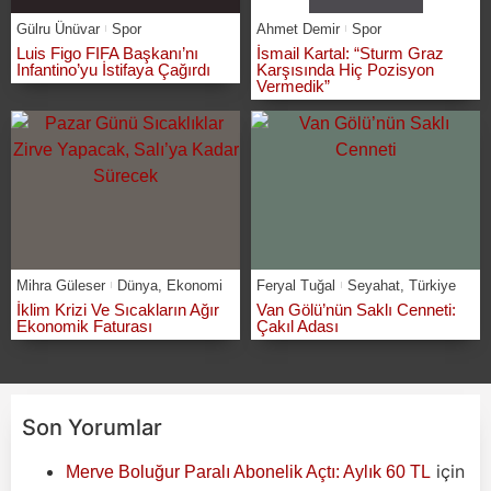
Gülru Ünüvar
Spor
Ahmet Demir
Spor
Luis Figo FIFA Başkanı’nı
İsmail Kartal: “Sturm Graz
Infantino’yu İstifaya Çağırdı
Karşısında Hiç Pozisyon
Vermedik”
Mihra Güleser
Dünya
,
Ekonomi
Feryal Tuğal
Seyahat
,
Türkiye
İklim Krizi Ve Sıcakların Ağır
Van Gölü’nün Saklı Cenneti:
Ekonomik Faturası
Çakıl Adası
Son Yorumlar
için
Merve Boluğur Paralı Abonelik Açtı: Aylık 60 TL