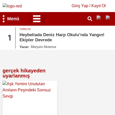
Giriş Yap / Kayıt Ol
Menü
TÜRKIYE
Bilim & Teknoloji
Kültür & Sanat
Heybeliada Deniz Harp Okulu’nda Yangın!
1
2
Ekipler Devrede
Yazar:
Meryem Aktemur
gerçek hikayeden
uyarlanmış