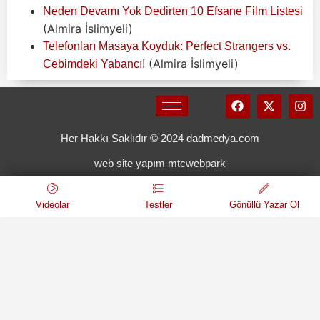
Neden Devamı Yok Dedirten 10 Efsane Film Listesi
(Almira İslimyeli)
Telefonları Masaya Koyduk: Perfect Strangers vs.
(Almira İslimyeli)
Cebimdeki Yabancı!
Her Hakkı Saklıdır © 2024 dadmedya.com
web site yapım mtcwebpark
Videolar
Testler
Gönüllü Yazar Ol