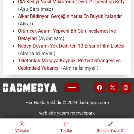
CIA Kediyi Nasıl Mikrofona Çevirdi? Operation Kitty
(Asu Sarsılmaz)
Alkar Bildiriyor: Gerçeğin Yarısı En Büyük Yalandır
(Alkar)
Örümcek-Adam: Yepyeni Bir Gün İncelemesi ve
(Aydın Mtc)
Detayları
Neden Devamı Yok Dedirten 10 Efsane Film Listesi
(Almira İslimyeli)
Telefonları Masaya Koyduk: Perfect Strangers vs.
(Almira İslimyeli)
Cebimdeki Yabancı!
Her Hakkı Saklıdır © 2024 dadmedya.com
web site yapım mtcwebpark
Videolar
Testler
Gönüllü Yazar Ol