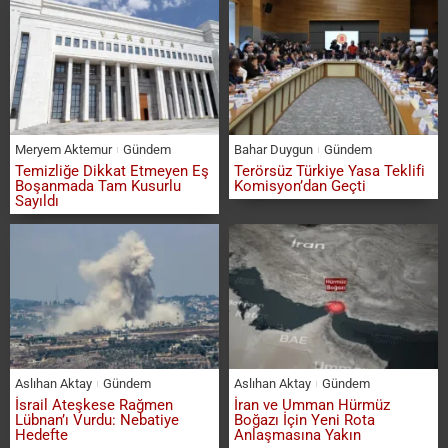
Meryem Aktemur
Gündem
Bahar Duygun
Gündem
Temizliğe Dikkat Etmeyen Eş
Terörsüz Türkiye Yasa Teklifi
Boşanmada Tam Kusurlu
Komisyon’dan Geçti
Sayıldı
Aslıhan Aktay
Gündem
Aslıhan Aktay
Gündem
İsrail Ateşkese Rağmen
İran ve Umman Hürmüz
Lübnan’ı Vurdu: Nebatiye
Boğazı İçin Yeni Rota
Hedefte
Anlaşmasına Yakın