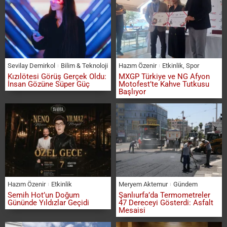
Sevilay Demirkol
Bilim & Teknoloji
Hazım Özenir
Etkinlik
,
Spor
Kızılötesi Görüş Gerçek Oldu:
MXGP Türkiye ve NG Afyon
İnsan Gözüne Süper Güç
Motofest’te Kahve Tutkusu
Başlıyor
Hazım Özenir
Etkinlik
Meryem Aktemur
Gündem
Semih Hot’un Doğum
Şanlıurfa’da Termometreler
Gününde Yıldızlar Geçidi
47 Dereceyi Gösterdi: Asfalt
Mesaisi