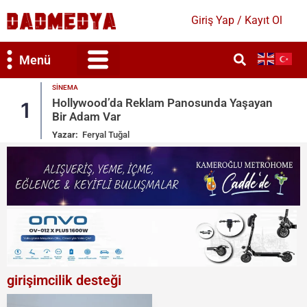
Giriş Yap / Kayıt Ol
Menü
MAGAZIN
da Yaşayan
Kate Beckinsale’e Acımasız Yorumla
2
Gönderileri Sildi
Yazar:
Ruken Cengiz
girişimcilik desteği