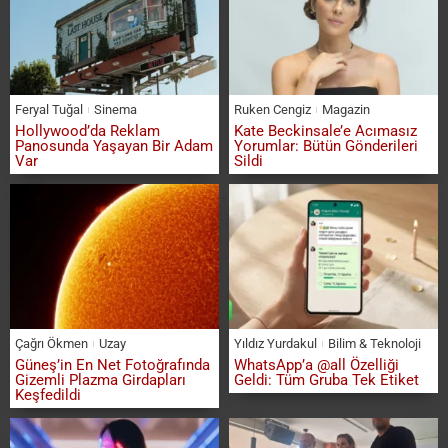
Feryal Tuğal
Sinema
Ruken Cengiz
Magazin
Hollywood’da Reklam
Kate Beckinsale’e Acımasız
Panosunda Yaşayan Bir Adam
Yorumlar: Bütün Gönderileri
Var
Sildi
Çağrı Ökmen
Uzay
Yıldız Yurdakul
Bilim & Teknoloji
Güneş’in En Net Fotoğrafında
WhatsApp’a @all Özelliği
Gizemli Plazma Girdapları
Geldi: Tüm Gruba Tek Etiket
Keşfedildi