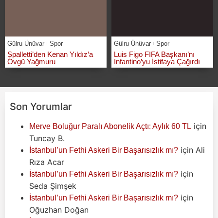
Gülru Ünüvar
Spor
Gülru Ünüvar
Spor
Spalletti’den Kenan Yıldız’a
Luis Figo FIFA Başkanı’nı
Övgü Yağmuru
Infantino’yu İstifaya Çağırdı
Son Yorumlar
için
Merve Boluğur Paralı Abonelik Açtı: Aylık 60 TL
Tuncay B.
için
Ali
İstanbul’un Fethi Askeri Bir Başarısızlık mı?
Rıza Acar
için
İstanbul’un Fethi Askeri Bir Başarısızlık mı?
Seda Şimşek
için
İstanbul’un Fethi Askeri Bir Başarısızlık mı?
Oğuzhan Doğan