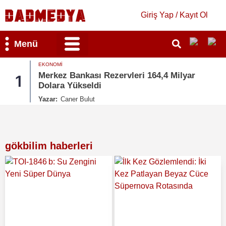
Giriş Yap / Kayıt Ol
Menü
Bilim & Teknoloji
Kültür & Sanat
GÜNDEM
4,4 Milyar
MGK Bildirisi Yayımlandı: ‘Terörs
2
Türkiye’ Vurgusu
Yazar:
Merve Candan
gökbilim haberleri