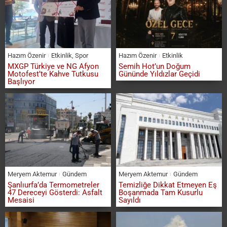
Hazım Özenir
Etkinlik
,
Spor
Hazım Özenir
Etkinlik
MXGP Türkiye ve NG Afyon
Semih Hot’un Doğum
Motofest’te Kahve Tutkusu
Gününde Yıldızlar Geçidi
Başlıyor
Meryem Aktemur
Gündem
Meryem Aktemur
Gündem
Şanlıurfa’da Termometreler
Temizliğe Dikkat Etmeyen Eş
47 Dereceyi Gösterdi: Asfalt
Boşanmada Tam Kusurlu
Mesaisi
Sayıldı