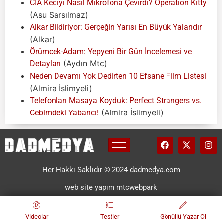
CIA Kediyi Nasıl Mikrofona Çevirdi? Operation Kitty
(Asu Sarsılmaz)
Alkar Bildiriyor: Gerçeğin Yarısı En Büyük Yalandır
(Alkar)
Örümcek-Adam: Yepyeni Bir Gün İncelemesi ve
(Aydın Mtc)
Detayları
Neden Devamı Yok Dedirten 10 Efsane Film Listesi
(Almira İslimyeli)
Telefonları Masaya Koyduk: Perfect Strangers vs.
(Almira İslimyeli)
Cebimdeki Yabancı!
Her Hakkı Saklıdır © 2024 dadmedya.com
web site yapım mtcwebpark
Videolar
Testler
Gönüllü Yazar Ol