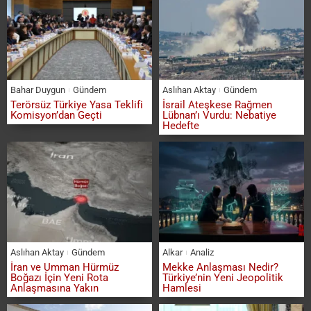
Bahar Duygun
Gündem
Aslıhan Aktay
Gündem
Terörsüz Türkiye Yasa Teklifi
İsrail Ateşkese Rağmen
Komisyon’dan Geçti
Lübnan’ı Vurdu: Nebatiye
Hedefte
Aslıhan Aktay
Gündem
Alkar
Analiz
İran ve Umman Hürmüz
Mekke Anlaşması Nedir?
Boğazı İçin Yeni Rota
Türkiye’nin Yeni Jeopolitik
Anlaşmasına Yakın
Hamlesi