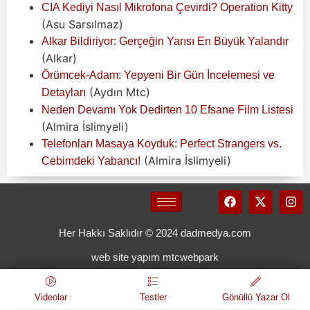
CIA Kediyi Nasıl Mikrofona Çevirdi? Operation Kitty
(Asu Sarsılmaz)
Alkar Bildiriyor: Gerçeğin Yarısı En Büyük Yalandır
(Alkar)
Örümcek-Adam: Yepyeni Bir Gün İncelemesi ve
(Aydın Mtc)
Detayları
Neden Devamı Yok Dedirten 10 Efsane Film Listesi
(Almira İslimyeli)
Telefonları Masaya Koyduk: Perfect Strangers vs.
(Almira İslimyeli)
Cebimdeki Yabancı!
Her Hakkı Saklıdır © 2024 dadmedya.com
web site yapım mtcwebpark
Videolar
Testler
Gönüllü Yazar Ol