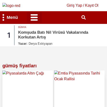
Giriş Yap / Kayıt Ol
Menü
DÜNYA
Bilim & Teknoloji
Kültür & Sanat
Komşuda Batı Nil Virüsü Vakalarında
1
Korkutan Artış
Yazar:
Derya Eskiyapan
gümüş fiyatları