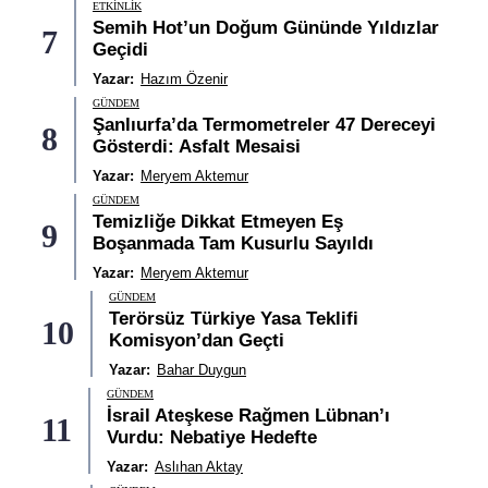
ETKINLIK
Semih Hot’un Doğum Gününde Yıldızlar
7
Geçidi
Yazar:
Hazım Özenir
GÜNDEM
Şanlıurfa’da Termometreler 47 Dereceyi
8
Gösterdi: Asfalt Mesaisi
Yazar:
Meryem Aktemur
GÜNDEM
Temizliğe Dikkat Etmeyen Eş
9
Boşanmada Tam Kusurlu Sayıldı
Yazar:
Meryem Aktemur
GÜNDEM
Terörsüz Türkiye Yasa Teklifi
10
Komisyon’dan Geçti
Yazar:
Bahar Duygun
GÜNDEM
İsrail Ateşkese Rağmen Lübnan’ı
11
Vurdu: Nebatiye Hedefte
Yazar:
Aslıhan Aktay