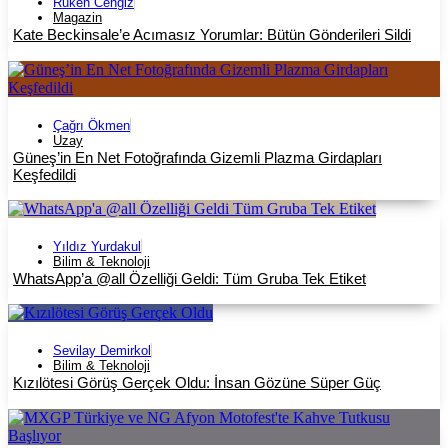
Ruken Cengiz
Magazin
Kate Beckinsale’e Acımasız Yorumlar: Bütün Gönderileri Sildi
Çağrı Ökmen
Uzay
Güneş’in En Net Fotoğrafında Gizemli Plazma Girdapları
Keşfedildi
Yıldız Yurdakul
Bilim & Teknoloji
WhatsApp’a @all Özelliği Geldi: Tüm Gruba Tek Etiket
Sevilay Demirkol
Bilim & Teknoloji
Kızılötesi Görüş Gerçek Oldu: İnsan Gözüne Süper Güç