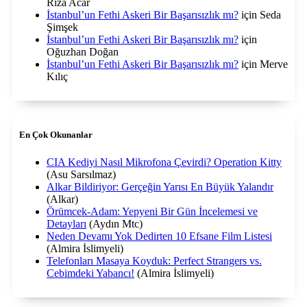
Rıza Acar
İstanbul’un Fethi Askeri Bir Başarısızlık mı?
için
Seda
Şimşek
İstanbul’un Fethi Askeri Bir Başarısızlık mı?
için
Oğuzhan Doğan
İstanbul’un Fethi Askeri Bir Başarısızlık mı?
için
Merve
Kılıç
En Çok Okunanlar
CIA Kediyi Nasıl Mikrofona Çevirdi? Operation Kitty
(Asu Sarsılmaz)
Alkar Bildiriyor: Gerçeğin Yarısı En Büyük Yalandır
(Alkar)
Örümcek-Adam: Yepyeni Bir Gün İncelemesi ve
Detayları
(Aydın Mtc)
Neden Devamı Yok Dedirten 10 Efsane Film Listesi
(Almira İslimyeli)
Telefonları Masaya Koyduk: Perfect Strangers vs.
Cebimdeki Yabancı!
(Almira İslimyeli)