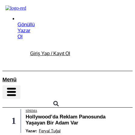
İçeriğe
atla
Gönüllü
Yazar
Ol
Giriş Yap / Kayıt Ol
Menü
SINEMA
Hollywood’da Reklam Panosunda
1
Yaşayan Bir Adam Var
Yazar:
Feryal Tuğal