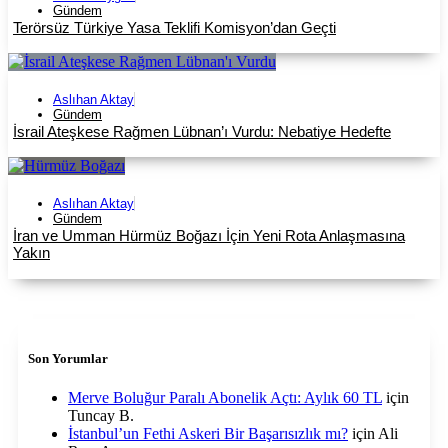
Gündem
Terörsüz Türkiye Yasa Teklifi Komisyon’dan Geçti
Aslıhan Aktay
Gündem
İsrail Ateşkese Rağmen Lübnan’ı Vurdu: Nebatiye Hedefte
Aslıhan Aktay
Gündem
İran ve Umman Hürmüz Boğazı İçin Yeni Rota Anlaşmasına
Yakın
Son Yorumlar
Merve Boluğur Paralı Abonelik Açtı: Aylık 60 TL
için
Tuncay B.
İstanbul’un Fethi Askeri Bir Başarısızlık mı?
için
Ali