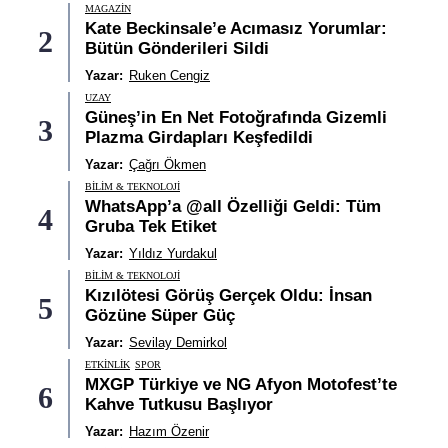
MAGAZIN
Kate Beckinsale’e Acımasız Yorumlar:
2
Bütün Gönderileri Sildi
Yazar:
Ruken Cengiz
UZAY
Güneş’in En Net Fotoğrafında Gizemli
3
Plazma Girdapları Keşfedildi
Yazar:
Çağrı Ökmen
BILIM & TEKNOLOJI
WhatsApp’a @all Özelliği Geldi: Tüm
4
Gruba Tek Etiket
Yazar:
Yıldız Yurdakul
BILIM & TEKNOLOJI
Kızılötesi Görüş Gerçek Oldu: İnsan
5
Gözüne Süper Güç
Yazar:
Sevilay Demirkol
ETKINLIK
SPOR
MXGP Türkiye ve NG Afyon Motofest’te
6
Kahve Tutkusu Başlıyor
Yazar:
Hazım Özenir