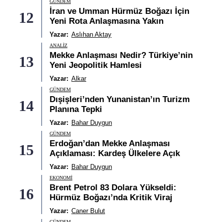
GÜNDEM
İran ve Umman Hürmüz Boğazı İçin
12
Yeni Rota Anlaşmasına Yakın
Yazar:
Aslıhan Aktay
ANALIZ
Mekke Anlaşması Nedir? Türkiye’nin
13
Yeni Jeopolitik Hamlesi
Yazar:
Alkar
GÜNDEM
Dışişleri’nden Yunanistan’ın Turizm
14
Planına Tepki
Yazar:
Bahar Duygun
GÜNDEM
Erdoğan’dan Mekke Anlaşması
15
Açıklaması: Kardeş Ülkelere Açık
Yazar:
Bahar Duygun
EKONOMI
Brent Petrol 83 Dolara Yükseldi:
16
Hürmüz Boğazı’nda Kritik Viraj
Yazar:
Caner Bulut
GÜNDEM