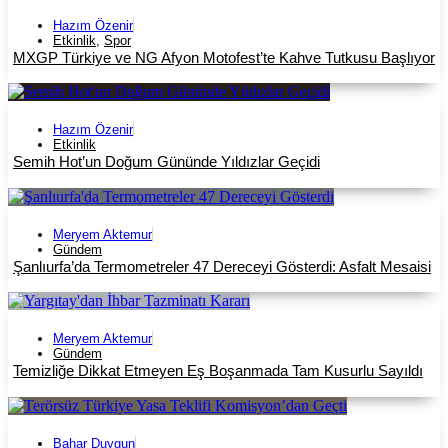
Hazım Özenir
Etkinlik
,
Spor
MXGP Türkiye ve NG Afyon Motofest’te Kahve Tutkusu Başlıyor
Hazım Özenir
Etkinlik
Semih Hot’un Doğum Gününde Yıldızlar Geçidi
Meryem Aktemur
Gündem
Şanlıurfa’da Termometreler 47 Dereceyi Gösterdi: Asfalt Mesaisi
Meryem Aktemur
Gündem
Temizliğe Dikkat Etmeyen Eş Boşanmada Tam Kusurlu Sayıldı
Bahar Duygun