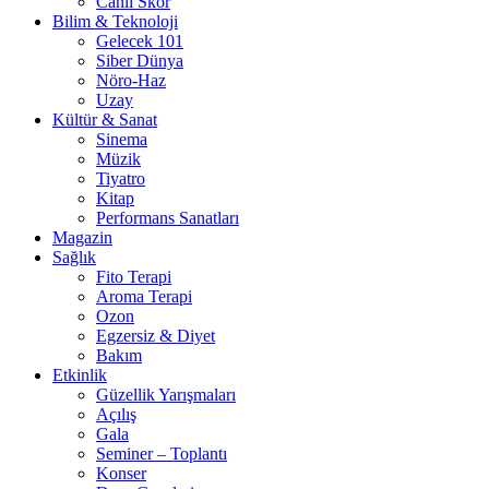
Canlı Skor
Bilim & Teknoloji
Gelecek 101
Siber Dünya
Nöro-Haz
Uzay
Kültür & Sanat
Sinema
Müzik
Tiyatro
Kitap
Performans Sanatları
Magazin
Sağlık
Fito Terapi
Aroma Terapi
Ozon
Egzersiz & Diyet
Bakım
Etkinlik
Güzellik Yarışmaları
Açılış
Gala
Seminer – Toplantı
Konser