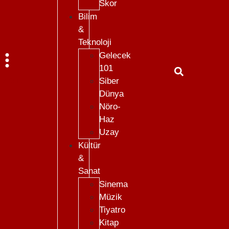
Skor
Bilim
&
Teknoloji
Gelecek
101
Menü
Siber
Dünya
Nöro-
Haz
Uzay
Kültür
&
Sanat
Sinema
Müzik
Tiyatro
Kitap