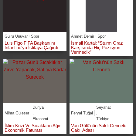
Gülru Ünüvar
Spor
Ahmet Demir
Spor
Luis Figo FIFA Başkanı’nı
İsmail Kartal: “Sturm Graz
Infantino’yu İstifaya Çağırdı
Karşısında Hiç Pozisyon
Vermedik”
Dünya
Seyahat
Mihra Güleser
,
Feryal Tuğal
,
Ekonomi
Türkiye
İklim Krizi Ve Sıcakların Ağır
Van Gölü’nün Saklı Cenneti:
Ekonomik Faturası
Çakıl Adası