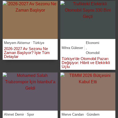
Meryem Aktemur
Türkiye
Ekonomi
Mihra Güleser
,
2026-2027 Av Sezonu Ne
Zaman Başlıyor? İşte Tüm
Otomobil
Detaylar
Türkiye’de Otomobil Pazarı
Değişiyor: Hibrit ve Elektrikli
Uçtu
Ahmet Demir
Spor
Merve Candan
Gündem