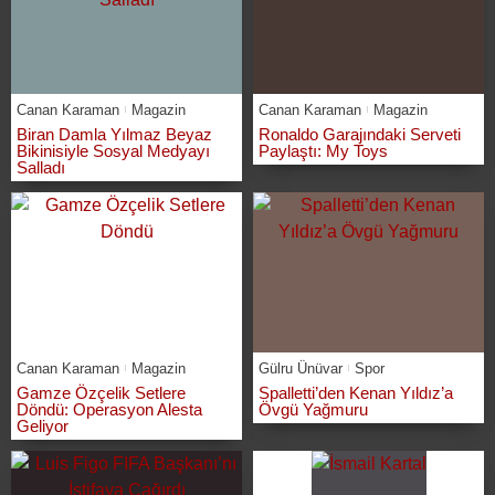
Canan Karaman
Magazin
Canan Karaman
Magazin
Biran Damla Yılmaz Beyaz
Ronaldo Garajındaki Serveti
Bikinisiyle Sosyal Medyayı
Paylaştı: My Toys
Salladı
Canan Karaman
Magazin
Gülru Ünüvar
Spor
Gamze Özçelik Setlere
Spalletti’den Kenan Yıldız’a
Döndü: Operasyon Alesta
Övgü Yağmuru
Geliyor