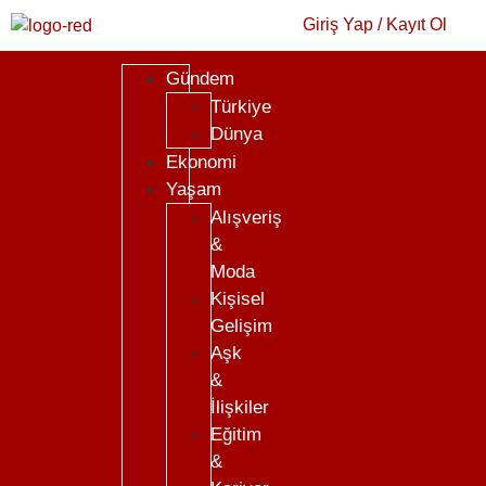
Giriş Yap / Kayıt Ol
Gündem
Türkiye
Dünya
Ekonomi
Yaşam
Alışveriş
&
Moda
Kişisel
Gelişim
Aşk
&
İlişkiler
Eğitim
&