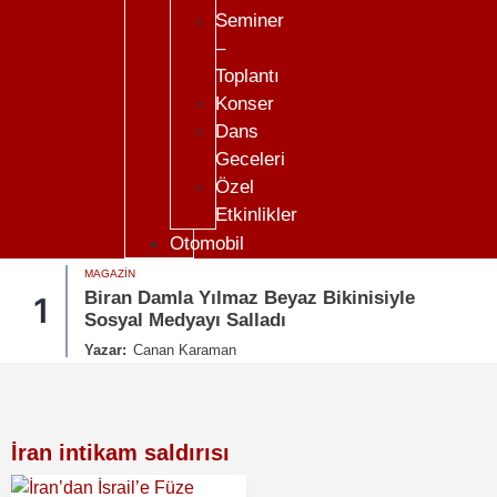
Seminer
–
Toplantı
Konser
Dans
Geceleri
Özel
Etkinlikler
Otomobil
MAGAZIN
Biran Damla Yılmaz Beyaz Bikinisiyle
1
Sosyal Medyayı Salladı
Yazar:
Canan Karaman
İran intikam saldırısı