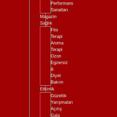
Performans
Sanatları
Magazin
Sağlık
Fito
Terapi
Aroma
Terapi
Ozon
Egzersiz
&
Diyet
Bakım
Etkinlik
Güzellik
Yarışmaları
Açılış
Gala