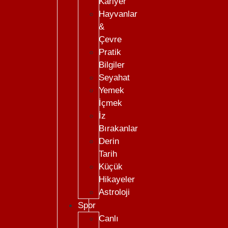
Kariyer
Hayvanlar
&
Çevre
Pratik
Bilgiler
Seyahat
Yemek
İçmek
İz
Bırakanlar
Derin
Tarih
Küçük
Hikayeler
Astroloji
Spor
Canlı