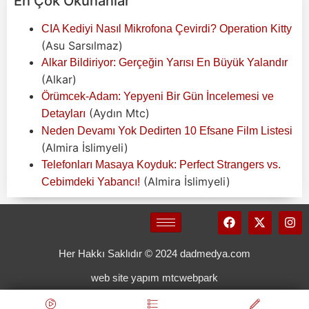
En Çok Okunanlar
CIA Kediyi Nasıl Mikrofona Çevirdi? Operation Kitty
(Asu Sarsılmaz)
Alkar Bildiriyor: Gerçeğin Yarısı En Büyük Yalandır
(Alkar)
Örümcek-Adam: Yepyeni Bir Gün İncelemesi ve
(Aydın Mtc)
Detayları
Neden Devamı Yok Dedirten 10 Efsane Film Listesi
(Almira İslimyeli)
Telefonları Masaya Koyduk: Perfect Strangers vs.
(Almira İslimyeli)
Cebimdeki Yabancı!
Her Hakkı Saklıdır © 2024 dadmedya.com
web site yapım mtcwebpark