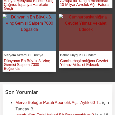
Sosyal Medyada Kitlesel Göç
Avrupa’da Yangın Bilançosu:
Çağrısı: İspanya Harekete
19 Milyar Avroluk Ağır Fatura
Geçti
Meryem Aktemur
Türkiye
Bahar Duygun
Gündem
Dünyanın En Büyük 3. Vinç
Cumhurbaşkanlığına Cevdet
Gemisi Saipem 7000
Yılmaz Vekalet Edecek
Boğaz’da
Son Yorumlar
için
Merve Boluğur Paralı Abonelik Açtı: Aylık 60 TL
Tuncay B.
için
Ali