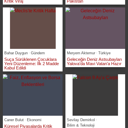
Kritik Viraj
Pakistan
Bahar Duygun
Gündem
Meryem Aktemur
Türkiye
Suça Sürüklenen Çocuklara
Geleceğin Deniz Astsubayları
Yeni Düzenleme: İlk 2 Madde
Yalova’da Mavi Vatan’a Hazır
Kabul Edildi
Caner Bulut
Ekonomi
Sevilay Demirkol
Bilim & Teknoloji
Küresel Piyasalarda Kritik