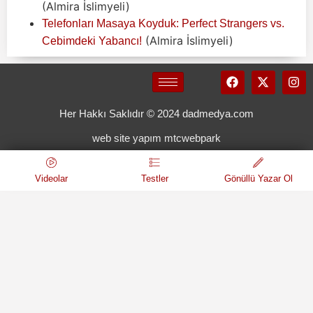
(Almira İslimyeli)
Telefonları Masaya Koyduk: Perfect Strangers vs.
(Almira İslimyeli)
Cebimdeki Yabancı!
Her Hakkı Saklıdır © 2024 dadmedya.com
web site yapım mtcwebpark
Videolar
Testler
Gönüllü Yazar Ol