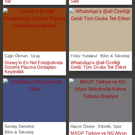
Var
Sildi
Çağrı Ökmen
Uzay
Yıldız Yurdakul
Bilim & Teknoloji
Güneş’in En Net Fotoğrafında
WhatsApp’a @all Özelliği
Gizemli Plazma Girdapları
Geldi: Tüm Gruba Tek Etiket
Keşfedildi
Sevilay Demirkol
Hazım Özenir
Etkinlik
,
Spor
Bilim & Teknoloji
MXGP Türkiye ve NG Afyon