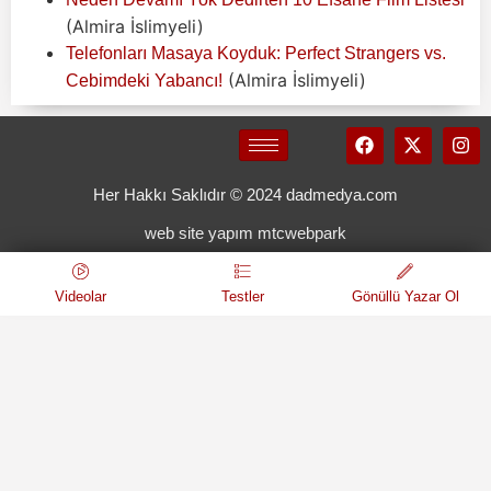
(Almira İslimyeli)
Telefonları Masaya Koyduk: Perfect Strangers vs.
(Almira İslimyeli)
Cebimdeki Yabancı!
Her Hakkı Saklıdır © 2024 dadmedya.com
web site yapım mtcwebpark
Videolar
Testler
Gönüllü Yazar Ol