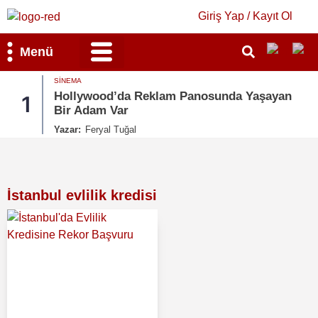
Giriş Yap / Kayıt Ol
Menü
MAGAZIN
d’da Reklam Panosunda Yaşayan
Kate Beckinsa
2
 Var
Bütün Gönderi
l Tuğal
Yazar:
Ruken Cen
İstanbul evlilik kredisi