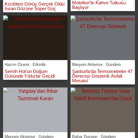
Motofest’te Kahve Tutkusu
Kızılötesi Görüş Gerçek Oldu:
Başlıyor
İnsan Gözüne Süper Güç
Hazım Özenir
Etkinlik
Meryem Aktemur
Gündem
Semih Hot’un Doğum
Şanlıurfa’da Termometreler 47
Gününde Yıldızlar Geçidi
Dereceyi Gösterdi: Asfalt
Mesaisi
Meryem Aktemur
Gündem
Bahar Duygun
Gündem