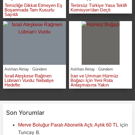
Temizliğe Dikkat Etmeyen Eş
Terörsüz Türkiye Yasa Teklifi
Boşanmada Tam Kusurlu
Komisyon’dan Geçti
Sayıldı
Aslıhan Aktay
Gündem
Aslıhan Aktay
Gündem
İsrail Ateşkese Rağmen
İran ve Umman Hürmüz
Lübnan’ı Vurdu: Nebatiye
Boğazı İçin Yeni Rota
Hedefte
Anlaşmasına Yakın
Son Yorumlar
için
Merve Boluğur Paralı Abonelik Açtı: Aylık 60 TL
Tuncay B.