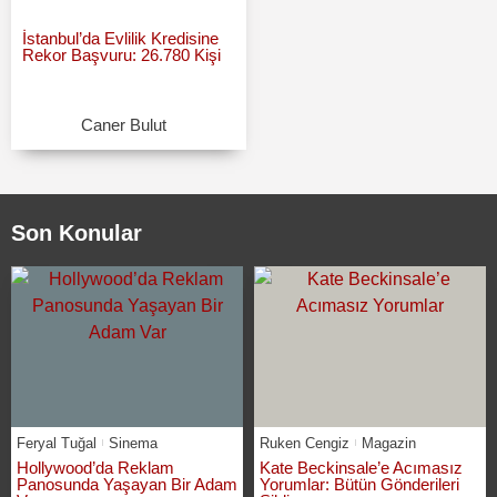
İstanbul’da Evlilik Kredisine
Rekor Başvuru: 26.780 Kişi
Caner Bulut
Son Konular
Feryal Tuğal
Sinema
Ruken Cengiz
Magazin
Hollywood’da Reklam
Kate Beckinsale’e Acımasız
Panosunda Yaşayan Bir Adam
Yorumlar: Bütün Gönderileri