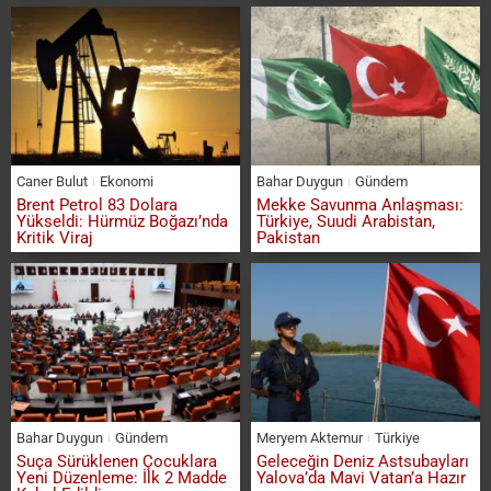
Caner Bulut
Ekonomi
Bahar Duygun
Gündem
Brent Petrol 83 Dolara
Mekke Savunma Anlaşması:
Yükseldi: Hürmüz Boğazı’nda
Türkiye, Suudi Arabistan,
Kritik Viraj
Pakistan
Bahar Duygun
Gündem
Meryem Aktemur
Türkiye
Suça Sürüklenen Çocuklara
Geleceğin Deniz Astsubayları
Yeni Düzenleme: İlk 2 Madde
Yalova’da Mavi Vatan’a Hazır