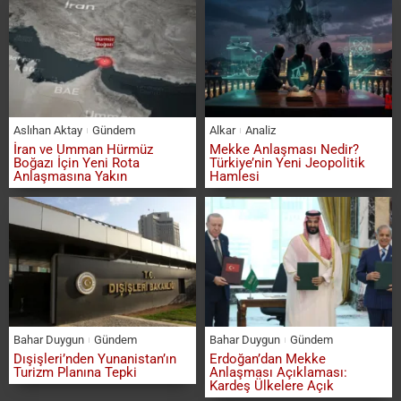
Aslıhan Aktay
Gündem
Alkar
Analiz
İran ve Umman Hürmüz
Mekke Anlaşması Nedir?
Boğazı İçin Yeni Rota
Türkiye’nin Yeni Jeopolitik
Anlaşmasına Yakın
Hamlesi
Bahar Duygun
Gündem
Bahar Duygun
Gündem
Dışişleri’nden Yunanistan’ın
Erdoğan’dan Mekke
Turizm Planına Tepki
Anlaşması Açıklaması:
Kardeş Ülkelere Açık