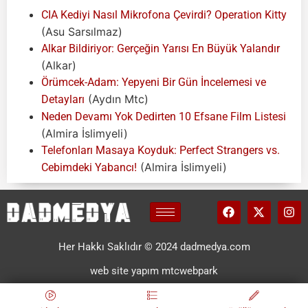
CIA Kediyi Nasıl Mikrofona Çevirdi? Operation Kitty
(Asu Sarsılmaz)
Alkar Bildiriyor: Gerçeğin Yarısı En Büyük Yalandır
(Alkar)
Örümcek-Adam: Yepyeni Bir Gün İncelemesi ve
(Aydın Mtc)
Detayları
Neden Devamı Yok Dedirten 10 Efsane Film Listesi
(Almira İslimyeli)
Telefonları Masaya Koyduk: Perfect Strangers vs.
(Almira İslimyeli)
Cebimdeki Yabancı!
Her Hakkı Saklıdır © 2024 dadmedya.com
web site yapım mtcwebpark