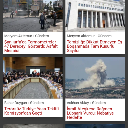
Meryem Aktemur
Gündem
Meryem Aktemur
Gündem
Şanlıurfa’da Termometreler
Temizliğe Dikkat Etmeyen Eş
47 Dereceyi Gösterdi: Asfalt
Boşanmada Tam Kusurlu
Mesaisi
Sayıldı
Bahar Duygun
Gündem
Aslıhan Aktay
Gündem
Terörsüz Türkiye Yasa Teklifi
İsrail Ateşkese Rağmen
Komisyon’dan Geçti
Lübnan’ı Vurdu: Nebatiye
Hedefte