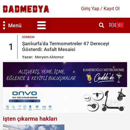
Giriş Yap / Kayıt Ol
Menü
GÜNDEM
Dereceyi
Temizliğe Dikkat Etmeyen Eş Boş
2
Tam Kusurlu Sayıldı
Yazar:
Meryem Aktemur
işten çıkarma hakları