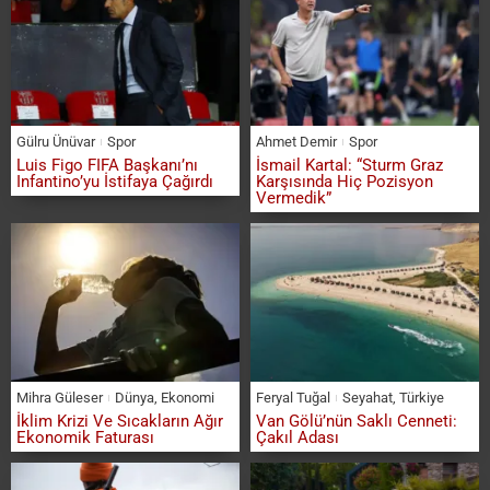
Gülru Ünüvar
Spor
Ahmet Demir
Spor
Luis Figo FIFA Başkanı’nı
İsmail Kartal: “Sturm Graz
Infantino’yu İstifaya Çağırdı
Karşısında Hiç Pozisyon
Vermedik”
Mihra Güleser
Dünya
,
Ekonomi
Feryal Tuğal
Seyahat
,
Türkiye
İklim Krizi Ve Sıcakların Ağır
Van Gölü’nün Saklı Cenneti:
Ekonomik Faturası
Çakıl Adası