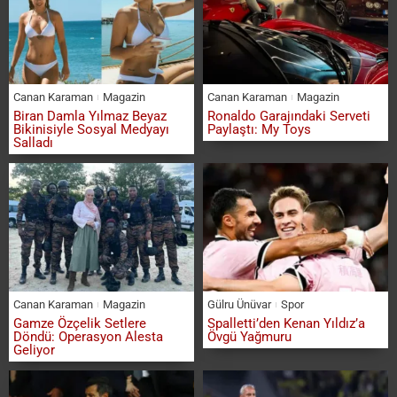
Canan Karaman
Magazin
Canan Karaman
Magazin
Biran Damla Yılmaz Beyaz
Ronaldo Garajındaki Serveti
Bikinisiyle Sosyal Medyayı
Paylaştı: My Toys
Salladı
Canan Karaman
Magazin
Gülru Ünüvar
Spor
Gamze Özçelik Setlere
Spalletti’den Kenan Yıldız’a
Döndü: Operasyon Alesta
Övgü Yağmuru
Geliyor