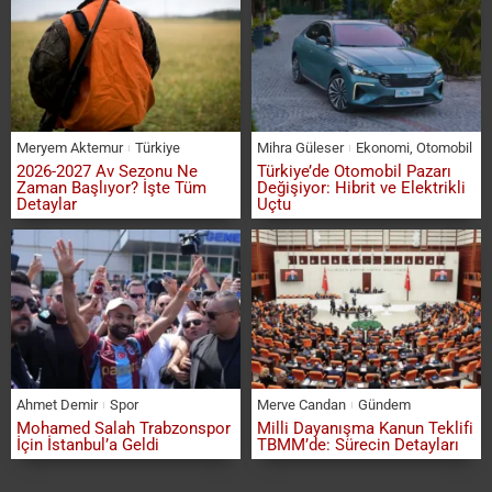
Meryem Aktemur
Türkiye
Mihra Güleser
Ekonomi
,
Otomobil
2026-2027 Av Sezonu Ne
Türkiye’de Otomobil Pazarı
Zaman Başlıyor? İşte Tüm
Değişiyor: Hibrit ve Elektrikli
Detaylar
Uçtu
Ahmet Demir
Spor
Merve Candan
Gündem
Mohamed Salah Trabzonspor
Milli Dayanışma Kanun Teklifi
İçin İstanbul’a Geldi
TBMM’de: Sürecin Detayları