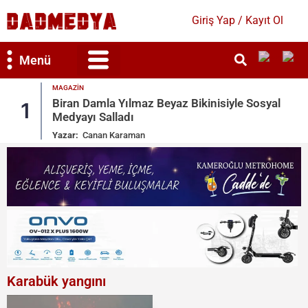
Giriş Yap / Kayıt Ol
Menü
MAGAZIN
Bilim & Teknoloji
Kültür & Sanat
Biran Damla Yılmaz Beyaz Bikinisiyle Sosyal
1
Medyayı Salladı
Yazar:
Canan Karaman
Karabük yangını