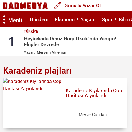
Gönüllü Yazar Ol
Gündem
Ekonomi
Yaşam
Spor
Bilim 
Menü
TÜRKIYE
1
Heybeliada Deniz Harp Okulu’nda Yangın!
Ekipler Devrede
Yazar:
Meryem Aktemur
Karadeniz plajları
Karadeniz Kıyılarında Çöp
Haritası Yayınlandı
Merve Candan