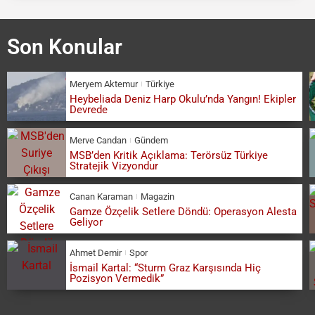
Son Konular
Meryem Aktemur
Türkiye
Heybeliada Deniz Harp Okulu’nda Yangın! Ekipler
Devrede
Merve Candan
Gündem
MSB’den Kritik Açıklama: Terörsüz Türkiye
Stratejik Vizyondur
Canan Karaman
Magazin
Gamze Özçelik Setlere Döndü: Operasyon Alesta
Geliyor
Ahmet Demir
Spor
İsmail Kartal: “Sturm Graz Karşısında Hiç
Pozisyon Vermedik”