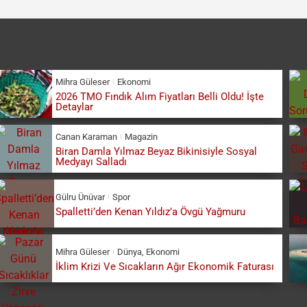
Mihra Güleser
Ekonomi
2026 TMO Fındık Alım Fiyatları Belli Oldu! İşte
Detaylar
Canan Karaman
Magazin
Biran Damla Yılmaz Beyaz Bikinisiyle Sosyal
Medyayı Salladı
Gülru Ünüvar
Spor
Spalletti’den Kenan Yıldız’a Övgü Yağmuru
Mihra Güleser
Dünya
,
Ekonomi
İklim Krizi Ve Sıcakların Ağır Ekonomik Faturası