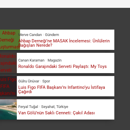
Merve Candan
Gündem
Ahbap Derneği’ne MASAK İncelemesi: Ünlülerin
Bağışları Nerede?
Canan Karaman
Magazin
Ronaldo Garajındaki Serveti Paylaştı: My Toys
Gülru Ünüvar
Spor
Luis Figo FIFA Başkanı’nı Infantino’yu İstifaya
Çağırdı
Feryal Tuğal
Seyahat
,
Türkiye
Van Gölü’nün Saklı Cenneti: Çakıl Adası