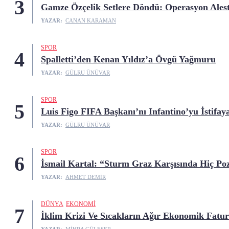
3
Gamze Özçelik Setlere Döndü: Operasyon Alest
YAZAR:
CANAN KARAMAN
SPOR
4
Spalletti’den Kenan Yıldız’a Övgü Yağmuru
YAZAR:
GÜLRU ÜNÜVAR
SPOR
5
Luis Figo FIFA Başkanı’nı Infantino’yu İstifay
YAZAR:
GÜLRU ÜNÜVAR
SPOR
6
İsmail Kartal: “Sturm Graz Karşısında Hiç Po
YAZAR:
AHMET DEMIR
DÜNYA
EKONOMI
7
İklim Krizi Ve Sıcakların Ağır Ekonomik Fatur