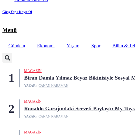
Giriş Yap / Kayıt Ol
Menü
Gündem
Ekonomi
Yaşam
Spor
Bilim & Tek
MAGAZIN
1
Biran Damla Yılmaz Beyaz Bikinisiyle Sosyal M
YAZAR:
CANAN KARAMAN
MAGAZIN
2
Ronaldo Garajındaki Serveti Paylaştı: My Toys
YAZAR:
CANAN KARAMAN
MAGAZIN