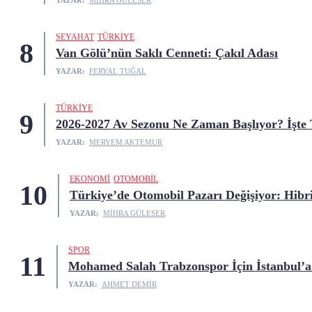
YAZAR:
MIHRA GÜLESER
SEYAHAT
TÜRKIYE
8
Van Gölü’nün Saklı Cenneti: Çakıl Adası
YAZAR:
FERYAL TUĞAL
TÜRKIYE
9
2026-2027 Av Sezonu Ne Zaman Başlıyor? İşte
YAZAR:
MERYEM AKTEMUR
EKONOMI
OTOMOBIL
10
Türkiye’de Otomobil Pazarı Değişiyor: Hibri
YAZAR:
MIHRA GÜLESER
SPOR
11
Mohamed Salah Trabzonspor İçin İstanbul’a
YAZAR:
AHMET DEMIR