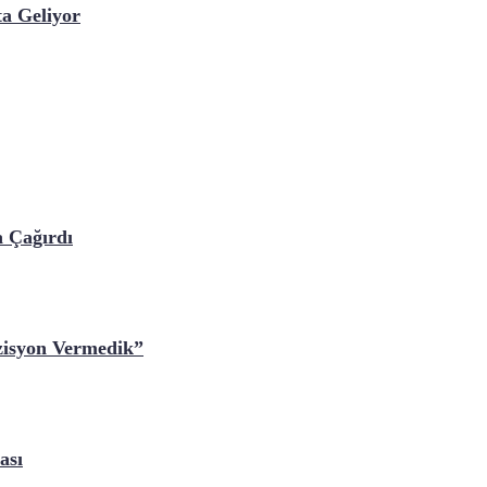
a Geliyor
a Çağırdı
zisyon Vermedik”
ası