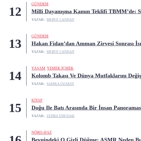
GÜNDEM
12
Milli Dayanışma Kanun Teklifi TBMM’de: Sü
YAZAR:
MERVE CANDAN
GÜNDEM
13
Hakan Fidan’dan Amman Zirvesi Sonrası İsra
YAZAR:
MERVE CANDAN
YAŞAM
YEMEK İÇMEK
14
Kolomb Takası Ve Dünya Mutfaklarını Değiş
YAZAR:
ŞAHIKA ÖZAKIN
KITAP
15
Doğu Ile Batı Arasında Bir İnsan Panoramas
YAZAR:
ZEHRA İZBUDAK
NÖRO-HAZ
16
Beynindeki O Gizli Düğme: ASMR Neden Bu