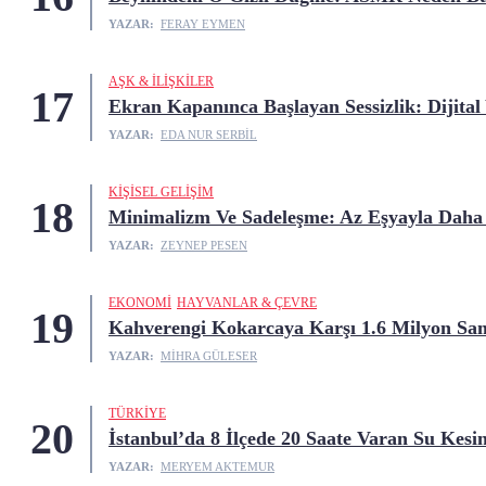
YAZAR:
FERAY EYMEN
AŞK & İLIŞKILER
17
Ekran Kapanınca Başlayan Sessizlik: Dijital 
YAZAR:
EDA NUR SERBIL
KIŞISEL GELIŞIM
18
Minimalizm Ve Sadeleşme: Az Eşyayla Daha
YAZAR:
ZEYNEP PESEN
EKONOMI
HAYVANLAR & ÇEVRE
19
Kahverengi Kokarcaya Karşı 1.6 Milyon Sa
YAZAR:
MIHRA GÜLESER
TÜRKIYE
20
İstanbul’da 8 İlçede 20 Saate Varan Su Kesint
YAZAR:
MERYEM AKTEMUR