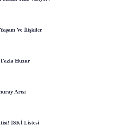
Yaşam Ve İlişkiler
 Fazla Huzur
muray Arısı
isi! İSKİ Listesi