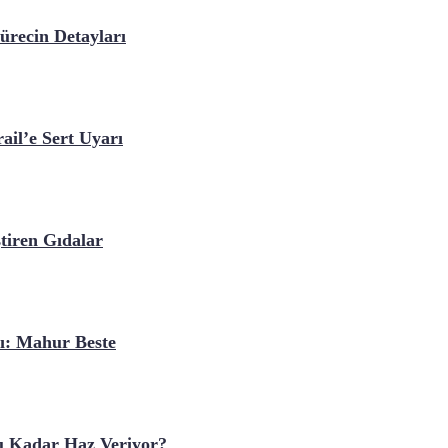
recin Detayları
il’e Sert Uyarı
tiren Gıdalar
ı: Mahur Beste
 Kadar Haz Veriyor?