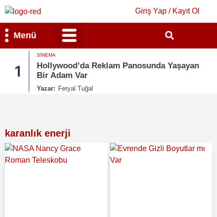
Giriş Yap / Kayıt Ol
Menü
SINEMA
Bilim & Teknoloji
Kültür & Sanat
Hollywood’da Reklam Panosunda Yaşayan
1
Bir Adam Var
Yazar:
Feryal Tuğal
karanlık enerji