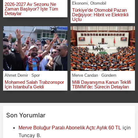
Ekonomi
,
Otomobil
2026-2027 Av Sezonu Ne
Zaman Başlıyor? İşte Tüm
Türkiye’de Otomobil Pazarı
Detaylar
Değişiyor: Hibrit ve Elektrikli
Uçtu
Ahmet Demir
Spor
Merve Candan
Gündem
Mohamed Salah Trabzonspor
Milli Dayanışma Kanun Teklifi
İçin İstanbul’a Geldi
TBMM’de: Sürecin Detayları
Son Yorumlar
için
Merve Boluğur Paralı Abonelik Açtı: Aylık 60 TL
Tuncay B.