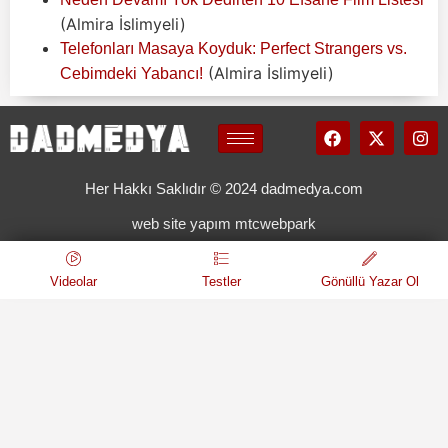
(Almira İslimyeli)
Telefonları Masaya Koyduk: Perfect Strangers vs.
(Almira İslimyeli)
Cebimdeki Yabancı!
Her Hakkı Saklıdır © 2024 dadmedya.com
web site yapım mtcwebpark
Videolar
Testler
Gönüllü Yazar Ol