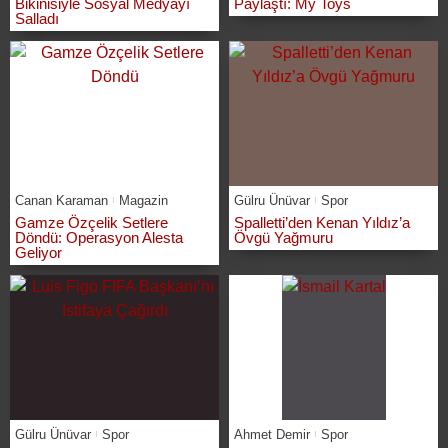
Bikinisiyle Sosyal Medyayı
Paylaştı: My Toys
Salladı
Canan Karaman
Magazin
Gülru Ünüvar
Spor
Gamze Özçelik Setlere
Spalletti’den Kenan Yıldız’a
Döndü: Operasyon Alesta
Övgü Yağmuru
Geliyor
Gülru Ünüvar
Spor
Ahmet Demir
Spor