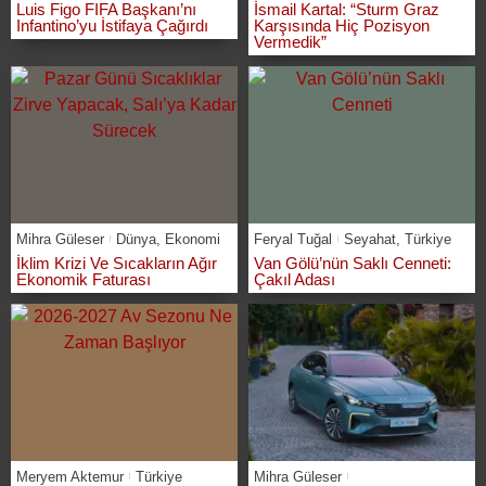
Luis Figo FIFA Başkanı’nı
İsmail Kartal: “Sturm Graz
Infantino’yu İstifaya Çağırdı
Karşısında Hiç Pozisyon
Vermedik”
Mihra Güleser
Dünya
,
Ekonomi
Feryal Tuğal
Seyahat
,
Türkiye
İklim Krizi Ve Sıcakların Ağır
Van Gölü’nün Saklı Cenneti:
Ekonomik Faturası
Çakıl Adası
Meryem Aktemur
Türkiye
Mihra Güleser