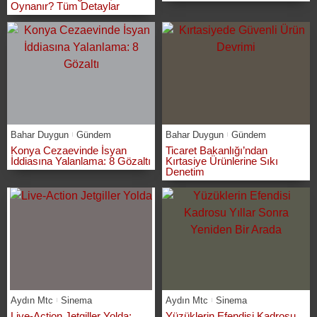
Oynanır? Tüm Detaylar
Bahar Duygun
Gündem
Bahar Duygun
Gündem
Konya Cezaevinde İsyan
Ticaret Bakanlığı’ndan
İddiasına Yalanlama: 8 Gözaltı
Kırtasiye Ürünlerine Sıkı
Denetim
Aydın Mtc
Sinema
Aydın Mtc
Sinema
Live-Action Jetgiller Yolda:
Yüzüklerin Efendisi Kadrosu