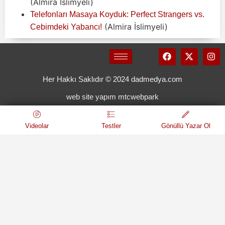
(Almira İslimyeli)
Telefonları Masaya Koyduk: Perfect Strangers vs.
(Almira İslimyeli)
Cebimdeki Yabancı!
Her Hakkı Saklıdır © 2024 dadmedya.com
web site yapım mtcwebpark
Videolar
Testler
Gönüllü Yazar Ol