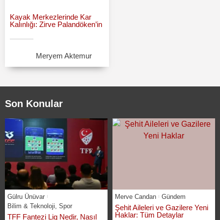
Kayak Merkezlerinde Kar
Kalınlığı: Zirve Palandöken’in
Meryem Aktemur
Son Konular
Gülru Ünüvar
Merve Candan
Gündem
Bilim & Teknoloji
,
Spor
Şehit Aileleri ve Gazilere Yeni
Haklar: Tüm Detaylar
TFF Fantezi Lig Nedir, Nasıl