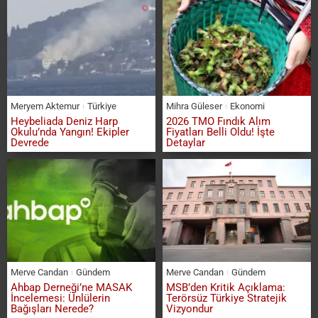
Meryem Aktemur
Türkiye
Mihra Güleser
Ekonomi
Heybeliada Deniz Harp
2026 TMO Fındık Alım
Okulu’nda Yangın! Ekipler
Fiyatları Belli Oldu! İşte
Devrede
Detaylar
Merve Candan
Gündem
Merve Candan
Gündem
Ahbap Derneği’ne MASAK
MSB’den Kritik Açıklama:
İncelemesi: Ünlülerin
Terörsüz Türkiye Stratejik
Bağışları Nerede?
Vizyondur