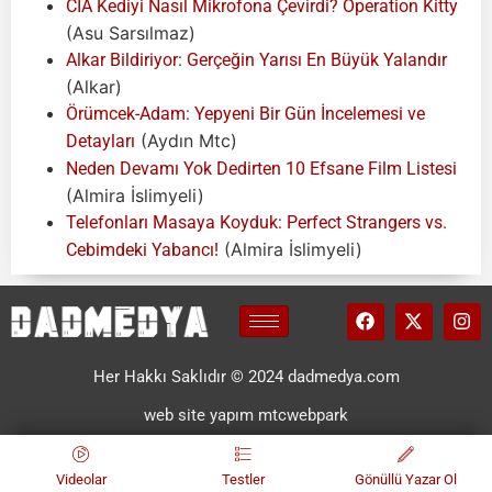
CIA Kediyi Nasıl Mikrofona Çevirdi? Operation Kitty
(Asu Sarsılmaz)
Alkar Bildiriyor: Gerçeğin Yarısı En Büyük Yalandır
(Alkar)
Örümcek-Adam: Yepyeni Bir Gün İncelemesi ve
(Aydın Mtc)
Detayları
Neden Devamı Yok Dedirten 10 Efsane Film Listesi
(Almira İslimyeli)
Telefonları Masaya Koyduk: Perfect Strangers vs.
(Almira İslimyeli)
Cebimdeki Yabancı!
Her Hakkı Saklıdır © 2024 dadmedya.com
web site yapım mtcwebpark
Videolar
Testler
Gönüllü Yazar Ol