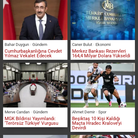
Bahar Duygun
Gündem
Caner Bulut
Ekonomi
Cumhurbaşkanlığına Cevdet
Merkez Bankası Rezervleri
Yılmaz Vekalet Edecek
164,4 Milyar Dolara Yükseldi
Merve Candan
Gündem
Ahmet Demir
Spor
MGK Bildirisi Yayımlandı:
Beşiktaş 10 Kişi Kaldığı
‘Terörsüz Türkiye’ Vurgusu
Maçta Hradec Kralove’yi
Devirdi