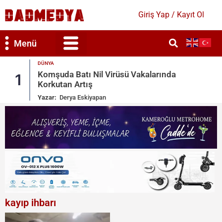
Giriş Yap / Kayıt Ol
Menü
DÜNYA
a
Sosyal Medyada Kitlesel Göç Çağrısı:
2
İspanya Harekete Geçti
Yazar:
Derya Eskiyapan
kayıp ihbarı