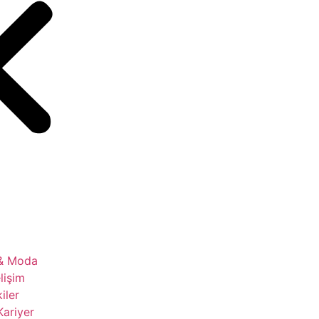
 & Moda
lişim
kiler
Kariyer