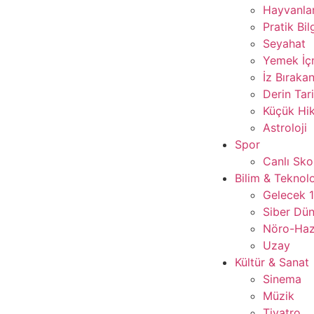
Hayvanla
Pratik Bil
Seyahat
Yemek İ
İz Bırakan
Derin Tar
Küçük Hik
Astroloji
Spor
Canlı Sko
Bilim & Teknolo
Gelecek 
Siber Dü
Nöro-Ha
Uzay
Kültür & Sanat
Sinema
Müzik
Tiyatro