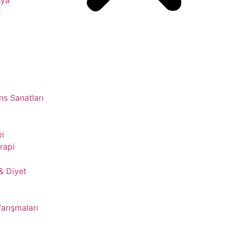
z
s Sanatları
pi
rapi
& Diyet
Yarışmaları