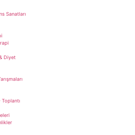
s Sanatları
pi
rapi
& Diyet
Yarışmaları
 Toplantı
leri
likler