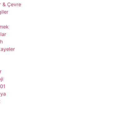
r & Çevre
giler
çmek
lar
ih
ayeler
r
ji
101
nya
z