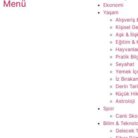
Menü
Ekonomi
Yaşam
Alışveriş
Kişisel Ge
Aşk & İliş
Eğitim & 
Hayvanla
Pratik Bil
Seyahat
Yemek İ
İz Bırakan
Derin Tar
Küçük Hik
Astroloji
Spor
Canlı Sko
Bilim & Teknolo
Gelecek 
Siber Dü