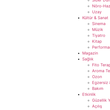
Nöro-Ha
Uzay
Kültür & Sanat
Sinema
Müzik
Tiyatro
Kitap
Performan
Magazin
Sağlık
Fito Tera
Aroma Te
Ozon
Egzersiz 
Bakım
Etkinlik
Güzellik 
Açılış