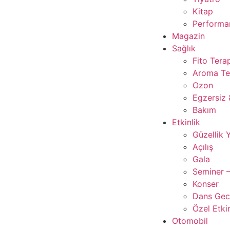
Kitap
Performan
Magazin
Sağlık
Fito Tera
Aroma Te
Ozon
Egzersiz 
Bakım
Etkinlik
Güzellik 
Açılış
Gala
Seminer –
Konser
Dans Gece
Özel Etkin
Otomobil