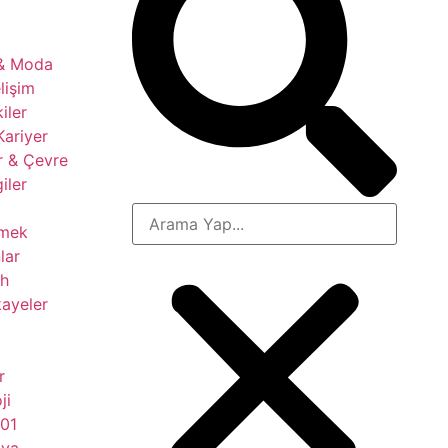
 & Moda
lişim
kiler
Kariyer
r & Çevre
giler
çmek
lar
ih
ayeler
r
ji
101
nya