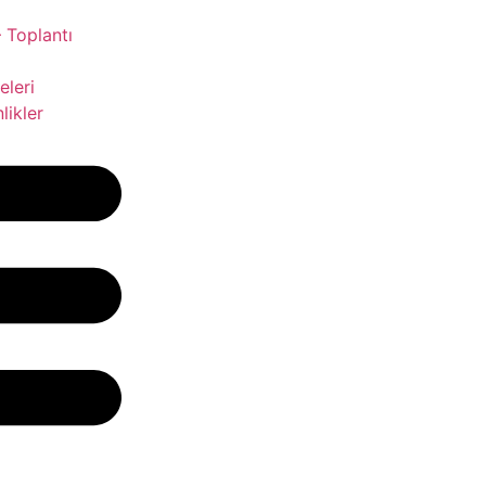
 Toplantı
leri
likler