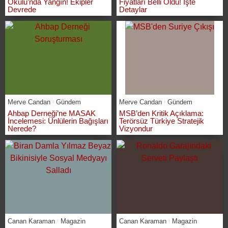
Okulu’nda Yangın! Ekipler
Fiyatları Belli Oldu! İşte
Devrede
Detaylar
Merve Candan
Gündem
Merve Candan
Gündem
Ahbap Derneği’ne MASAK
MSB’den Kritik Açıklama:
İncelemesi: Ünlülerin Bağışları
Terörsüz Türkiye Stratejik
Nerede?
Vizyondur
Canan Karaman
Magazin
Canan Karaman
Magazin