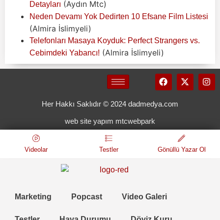
(Aydın Mtc)
Detayları
Neden Devamı Yok Dedirten 10 Efsane Film Listesi
(Almira İslimyeli)
Telefonları Masaya Koyduk: Perfect Strangers vs.
(Almira İslimyeli)
Cebimdeki Yabancı!
Her Hakkı Saklıdır © 2024 dadmedya.com
web site yapım mtcwebpark
Videolar
Testler
Gönüllü Yazar Ol
Marketing
Popcast
Video Galeri
Testler
Hava Durumu
Döviz Kuru