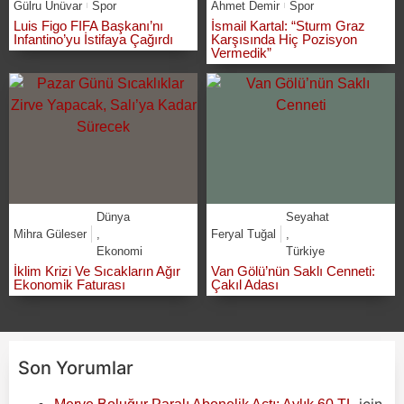
Gülru Ünüvar
Spor
Ahmet Demir
Spor
Luis Figo FIFA Başkanı’nı
İsmail Kartal: “Sturm Graz
Infantino’yu İstifaya Çağırdı
Karşısında Hiç Pozisyon
Vermedik”
Dünya
Seyahat
Mihra Güleser
,
Feryal Tuğal
,
Ekonomi
Türkiye
İklim Krizi Ve Sıcakların Ağır
Van Gölü’nün Saklı Cenneti:
Ekonomik Faturası
Çakıl Adası
Son Yorumlar
için