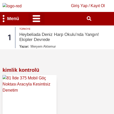
Giriş Yap / Kayıt Ol
Menü
TÜRKIYE
Bilim & Teknoloji
Kültür & Sanat
Heybeliada Deniz Harp Okulu’nda Yangın!
1
Ekipler Devrede
Yazar:
Meryem Aktemur
kimlik kontrolü