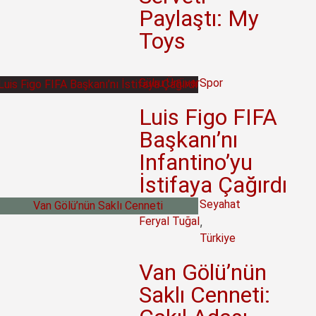
Paylaştı: My
Toys
Gülru Ünüvar
Spor
Luis Figo FIFA
Başkanı’nı
Infantino’yu
İstifaya Çağırdı
Seyahat
Feryal Tuğal
,
Türkiye
Van Gölü’nün
Saklı Cenneti: