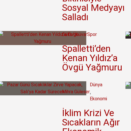
Sosyal Medyayı
Salladı
Gülru Ünüvar
Spor
Spalletti’den
Kenan Yıldız’a
Övgü Yağmuru
Dünya
Mihra Güleser
,
Ekonomi
İklim Krizi Ve
Sıcakların Ağır