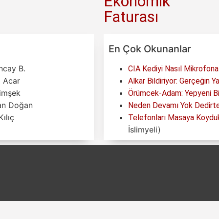
Ekonomik
Faturası
En Çok Okunanlar
ncay B.
CIA Kediyi Nasıl Mikrofona
a Acar
Alkar Bildiriyor: Gerçeğin Y
imşek
Örümcek-Adam: Yepyeni Bir
an Doğan
Neden Devamı Yok Dedirten
ılıç
Telefonları Masaya Koyduk
İslimyeli)