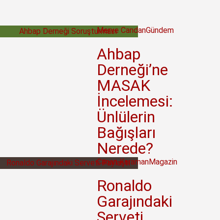
Merve Candan
Gündem
Ahbap
Derneği’ne
MASAK
İncelemesi:
Ünlülerin
Bağışları
Nerede?
Canan Karaman
Magazin
Ronaldo
Garajındaki
Serveti