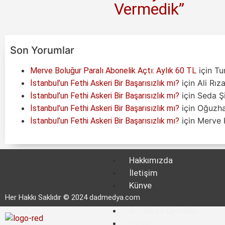
Vermedik”
Son Yorumlar
için
Tu
Merve Boluğur Paralı Abonelik Açtı: Aylık 60 TL
için
Ali Rız
İstanbul’un Fethi Askeri Bir Başarısızlık mı?
için
Seda Ş
İstanbul’un Fethi Askeri Bir Başarısızlık mı?
için
Oğuzh
İstanbul’un Fethi Askeri Bir Başarısızlık mı?
için
Merve K
İstanbul’un Fethi Askeri Bir Başarısızlık mı?
Hakkımızda
İletişim
Künye
Her Hakkı Saklıdır © 2024 dadmedya.com
Kullanım Koşulları
Gizlilik ve Çerezler
KVKK