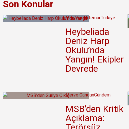
Son Konular
Meryem Aktemur
Türkiye
Heybeliada
Deniz Harp
Okulu’nda
Yangın! Ekipler
Devrede
Merve Candan
Gündem
MSB’den Kritik
Açıklama:
Terörsüz