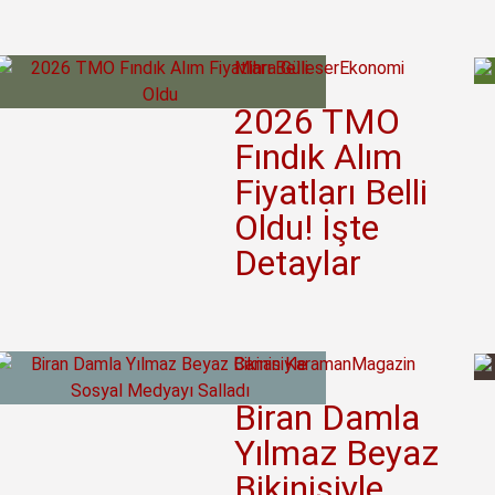
Mihra Güleser
Ekonomi
2026 TMO
Fındık Alım
Fiyatları Belli
Oldu! İşte
Detaylar
Canan Karaman
Magazin
Biran Damla
Yılmaz Beyaz
Bikinisiyle