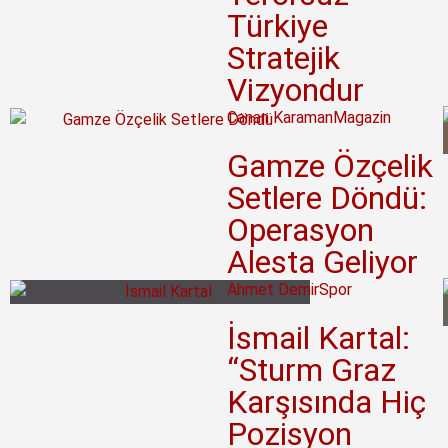
Türkiye
Stratejik
Vizyondur
Canan Karaman
Magazin
Gamze Özçelik
Setlere Döndü:
Operasyon
Alesta Geliyor
Ahmet Demir
Spor
İsmail Kartal:
“Sturm Graz
Karşısında Hiç
Pozisyon