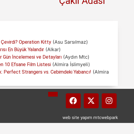
Çakıl Adası
(Asu Sarsılmaz)
 Çevirdi? Operation Kitty
(Alkar)
arısı En Büyük Yalandır
(Aydın Mtc)
 Gün İncelemesi ve Detayları
(Almira İslimyeli)
 10 Efsane Film Listesi
(Almira
: Perfect Strangers vs. Cebimdeki Yabancı!
web site yapım mtcwebpark