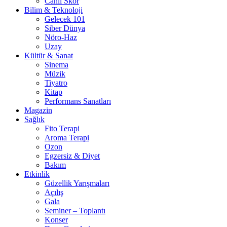
Canlı Skor
Bilim & Teknoloji
Gelecek 101
Siber Dünya
Nöro-Haz
Uzay
Kültür & Sanat
Sinema
Müzik
Tiyatro
Kitap
Performans Sanatları
Magazin
Sağlık
Fito Terapi
Aroma Terapi
Ozon
Egzersiz & Diyet
Bakım
Etkinlik
Güzellik Yarışmaları
Açılış
Gala
Seminer – Toplantı
Konser