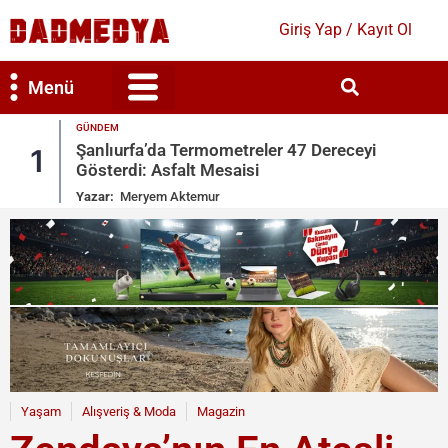
Giriş Yap / Kayıt Ol
Menü
GÜNDEM
Bilim & Teknoloji
Kültür & Sanat
Şanlıurfa’da Termometreler 47 Dereceyi
1
Gösterdi: Asfalt Mesaisi
Yazar:
Meryem Aktemur
Yaşam
Alışveriş & Moda
Magazin