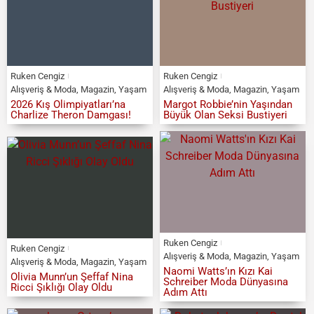
Ruken Cengiz
Ruken Cengiz
Alışveriş & Moda
,
Magazin
,
Yaşam
Alışveriş & Moda
,
Magazin
,
Yaşam
2026 Kış Olimpiyatları’na
Margot Robbie’nin Yaşından
Charlize Theron Damgası!
Büyük Olan Seksi Bustiyeri
Ruken Cengiz
Ruken Cengiz
Alışveriş & Moda
,
Magazin
,
Yaşam
Alışveriş & Moda
,
Magazin
,
Yaşam
Naomi Watts’ın Kızı Kai
Olivia Munn’un Şeffaf Nina
Schreiber Moda Dünyasına
Ricci Şıklığı Olay Oldu
Adım Attı