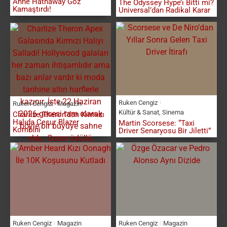
Anne Hathaway Göz
The Odyssey Hype’ı Bitti mi?
Kamaştırdı!
Universal’dan Radikal Karar
Ruken Cengiz
Ruken Cengiz
Magazin
Kültür & Sanat
,
Sinema
Charlize Theron’dan Kırmızı
Halıda Cesur Blazer
Martin Scorsese: “Taxi
Kombini
Driver Senaryosu Bir Jiletti”
Ruken Cengiz
Magazin
Ruken Cengiz
Magazin