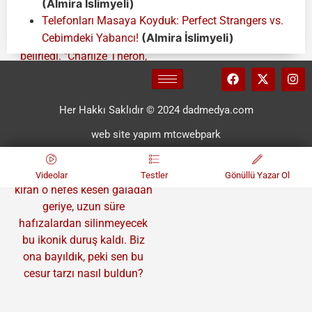
(Almira İslimyeli)
Telefonları Masaya Koyduk: Perfect Strangers vs.
(Almira İslimyeli)
Cebimdeki Yabancı!
Her Hakkı Saklıdır © 2024 dadmedya.com
web site yapım mtcwebpark
Videolar
Testler
Gönüllü Yazar Ol