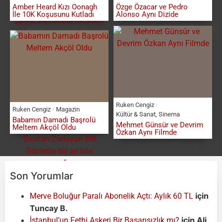
Amber Heard Kızı Oonagh
Özge Özacar ve Pedro
İle 10K Koşusunu Kutladı
Alonso Aynı Dizide
Ruken Cengiz
Ruken Cengiz
Magazin
Kültür & Sanat
,
Sinema
Babamın Damadı Başrolü
Mehmet Günsür ve Devrim
Meltem Akçöl Oldu
Özkan Aynı Filmde
Son Yorumlar
için
Merve Boluğur Paralı Abonelik Açtı: Aylık 60 TL
Tuncay B.
için
Ali
İstanbul’un Fethi Askeri Bir Başarısızlık mı?