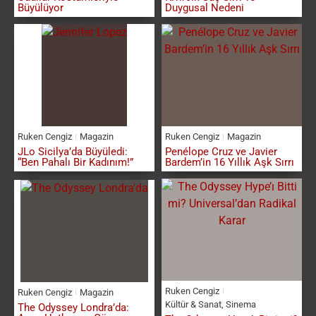
Büyülüyor
Duygusal Nedeni
Ruken Cengiz
Magazin
Ruken Cengiz
Magazin
JLo Sicilya’da Büyüledi:
Penélope Cruz ve Javier
“Ben Pahalı Bir Kadınım!”
Bardem’in 16 Yıllık Aşk Sırrı
Ruken Cengiz
Ruken Cengiz
Magazin
Kültür & Sanat
,
Sinema
The Odyssey Londra’da: