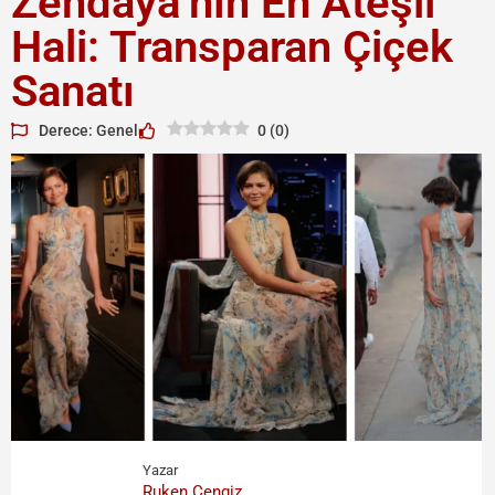
Zendaya’nın En Ateşli
Hali: Transparan Çiçek
Sanatı
Derece: Genel
0
(
0
)
Yazar
Ruken Cengiz