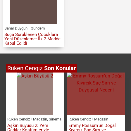
Bahar Duygun
Gündem
Suça Sürüklenen Çocuklara
Yeni Düzenleme: İlk 2 Madde
Kabul Edildi
Ruken Cengiz
Son Konular
Ruken Cengiz
Magazin
,
Sinema
Ruken Cengiz
Magazin
Aşkın Büyüsü 2: Yeni
Emmy Rossum’un Doğal
Cadılar Kostümleriyle
Kıvırcık Saç Sırrı ve