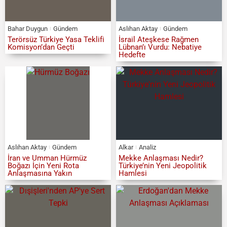
Bahar Duygun
Gündem
Aslıhan Aktay
Gündem
Terörsüz Türkiye Yasa Teklifi
İsrail Ateşkese Rağmen
Komisyon’dan Geçti
Lübnan’ı Vurdu: Nebatiye
Hedefte
Aslıhan Aktay
Gündem
Alkar
Analiz
İran ve Umman Hürmüz
Mekke Anlaşması Nedir?
Boğazı İçin Yeni Rota
Türkiye’nin Yeni Jeopolitik
Anlaşmasına Yakın
Hamlesi