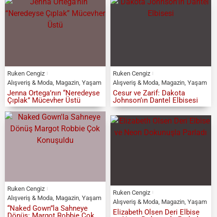
Ruken Cengiz
Ruken Cengiz
Alışveriş & Moda
,
Magazin
,
Yaşam
Alışveriş & Moda
,
Magazin
,
Yaşam
Jenna Ortega’nın “Neredeyse
Cesur ve Zarif: Dakota
Çıplak” Mücevher Üstü
Johnson’ın Dantel Elbisesi
Ruken Cengiz
Ruken Cengiz
Alışveriş & Moda
,
Magazin
,
Yaşam
Alışveriş & Moda
,
Magazin
,
Yaşam
“Naked Gown”la Sahneye
Elizabeth Olsen Deri Elbise
Dönüş: Margot Robbie Çok