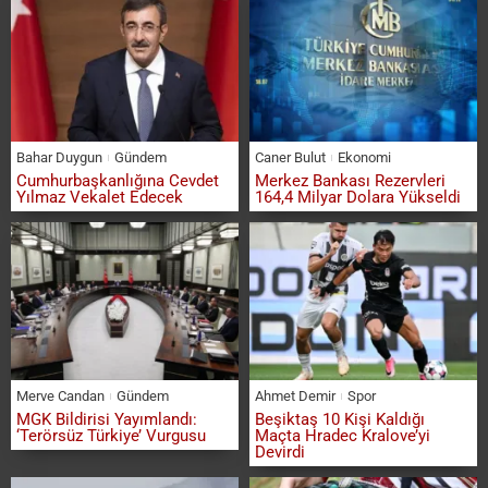
Bahar Duygun
Gündem
Caner Bulut
Ekonomi
Cumhurbaşkanlığına Cevdet
Merkez Bankası Rezervleri
Yılmaz Vekalet Edecek
164,4 Milyar Dolara Yükseldi
Merve Candan
Gündem
Ahmet Demir
Spor
MGK Bildirisi Yayımlandı:
Beşiktaş 10 Kişi Kaldığı
‘Terörsüz Türkiye’ Vurgusu
Maçta Hradec Kralove’yi
Devirdi