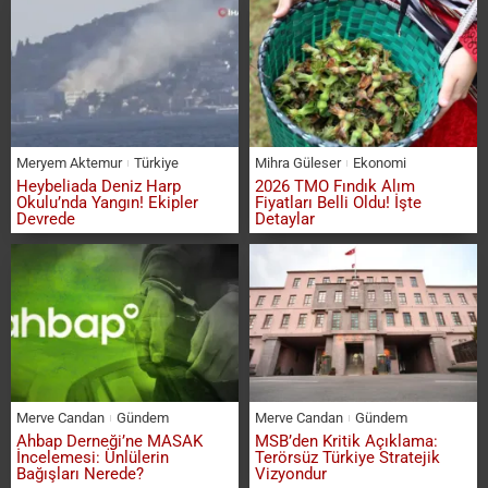
Meryem Aktemur
Türkiye
Mihra Güleser
Ekonomi
Heybeliada Deniz Harp
2026 TMO Fındık Alım
Okulu’nda Yangın! Ekipler
Fiyatları Belli Oldu! İşte
Devrede
Detaylar
Merve Candan
Gündem
Merve Candan
Gündem
Ahbap Derneği’ne MASAK
MSB’den Kritik Açıklama:
İncelemesi: Ünlülerin
Terörsüz Türkiye Stratejik
Bağışları Nerede?
Vizyondur