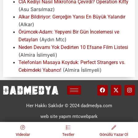
CIA Kediyi Nasıl Mikrofona Çevirdi? Operation Kitty
(Asu Sarsılmaz)
Alkar Bildiriyor: Gerçeğin Yarısı En Büyük Yalandır
(Alkar)
Örümcek-Adam: Yepyeni Bir Gün İncelemesi ve
(Aydın Mtc)
Detayları
Neden Devamı Yok Dedirten 10 Efsane Film Listesi
(Almira İslimyeli)
Telefonları Masaya Koyduk: Perfect Strangers vs.
(Almira İslimyeli)
Cebimdeki Yabancı!
Her Hakkı Saklıdır © 2024 dadmedya.com
web site yapım mtcwebpark
Videolar
Testler
Gönüllü Yazar Ol