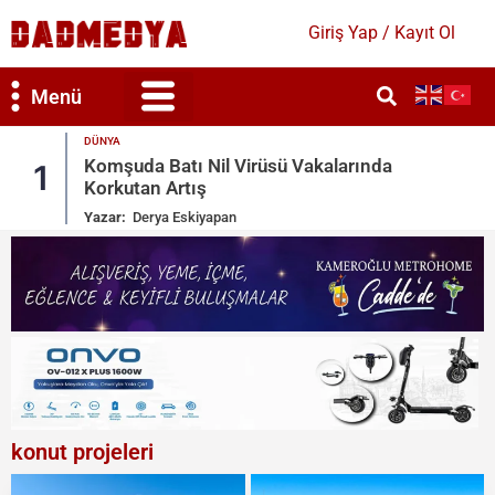
Giriş Yap / Kayıt Ol
Menü
DÜNYA
a
Sosyal Medyada Kitlesel Göç Çağrısı:
2
İspanya Harekete Geçti
Yazar:
Derya Eskiyapan
konut projeleri