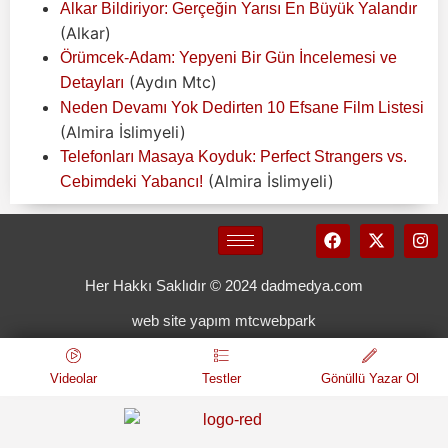
Alkar Bildiriyor: Gerçeğin Yarısı En Büyük Yalandır
(Alkar)
Örümcek-Adam: Yepyeni Bir Gün İncelemesi ve
(Aydın Mtc)
Detayları
Neden Devamı Yok Dedirten 10 Efsane Film Listesi
(Almira İslimyeli)
Telefonları Masaya Koyduk: Perfect Strangers vs.
(Almira İslimyeli)
Cebimdeki Yabancı!
Her Hakkı Saklıdır © 2024 dadmedya.com
web site yapım mtcwebpark
Videolar
Testler
Gönüllü Yazar Ol