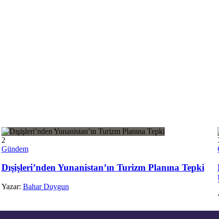
3
Gündem
Erdoğan’dan Mekke Anlaşması Açıklaması: Kardeş
Ülkelere Açık
Yazar:
Bahar Duygun