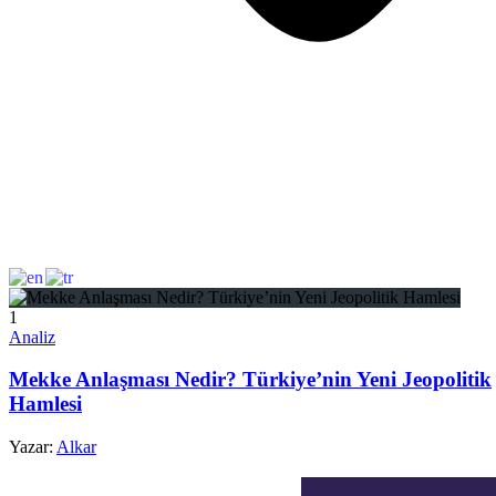
2
Gündem
k
Dışişleri’nden Yunanistan’ın Turizm Planına Tepki
Yazar:
Bahar Duygun