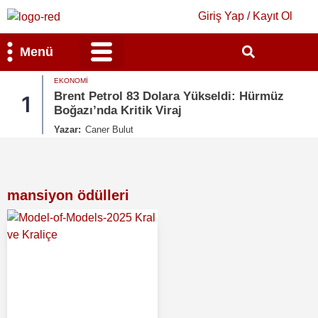
Giriş Yap / Kayıt Ol
Menü
EKONOMI
Bilim & Teknoloji
Kültür & Sanat
Brent Petrol 83 Dolara Yükseldi: Hürmüz
1
Boğazı’nda Kritik Viraj
Yazar:
Caner Bulut
mansiyon ödülleri