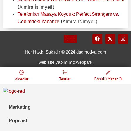
(Almira İslimyeli)
Telefonları Masaya Koyduk: Perfect Strangers vs.
(Almira İslimyeli)
Cebimdeki Yabancı!
Her Hakkı Saklıdır © 2024 dadmedya.com
web site yapım mtcwebpark
Videolar
Testler
Gönüllü Yazar Ol
Marketing
Popcast