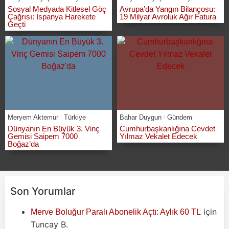
Sosyal Medyada Kitlesel Göç
Avrupa’da Yangın Bilançosu:
Çağrısı: İspanya Harekete
19 Milyar Avroluk Ağır Fatura
Geçti
Meryem Aktemur
Türkiye
Bahar Duygun
Gündem
Dünyanın En Büyük 3. Vinç
Cumhurbaşkanlığına Cevdet
Gemisi Saipem 7000
Yılmaz Vekalet Edecek
Boğaz’da
Son Yorumlar
için
Merve Boluğur Paralı Abonelik Açtı: Aylık 60 TL
Tuncay B.