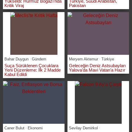
Yükseldi: Hürmüz Boğazı’nda
Türkiye, Suudi Arabistan,
Kritik Viraj
Pakistan
Bahar Duygun
Gündem
Meryem Aktemur
Türkiye
Suça Sürüklenen Çocuklara
Geleceğin Deniz Astsubayları
Yeni Düzenleme: İlk 2 Madde
Yalova’da Mavi Vatan’a Hazır
Kabul Edildi
Caner Bulut
Ekonomi
Sevilay Demirkol