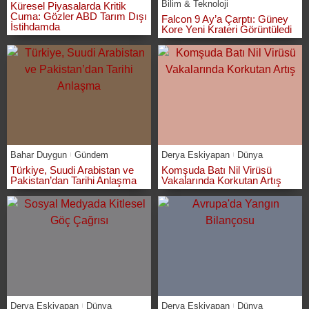
Bilim & Teknoloji
Küresel Piyasalarda Kritik
Cuma: Gözler ABD Tarım Dışı
Falcon 9 Ay’a Çarptı: Güney
İstihdamda
Kore Yeni Krateri Görüntüledi
Bahar Duygun
Gündem
Derya Eskiyapan
Dünya
Türkiye, Suudi Arabistan ve
Komşuda Batı Nil Virüsü
Pakistan’dan Tarihi Anlaşma
Vakalarında Korkutan Artış
Derya Eskiyapan
Dünya
Derya Eskiyapan
Dünya