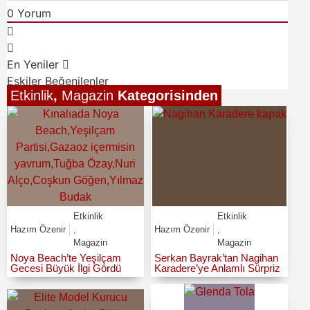
0
Yorum
En Yeniler
Eskiler
Beğenilenler
Etkinlik
,
Magazin
Kategorisinden
Etkinlik
Etkinlik
Hazım Özenir
,
Hazım Özenir
,
Magazin
Magazin
Noya Beach’te Yeşilçam
Serkan Bayrak’tan Nagihan
Gecesi Büyük İlgi Gördü
Karadere’ye Anlamlı Sürpriz