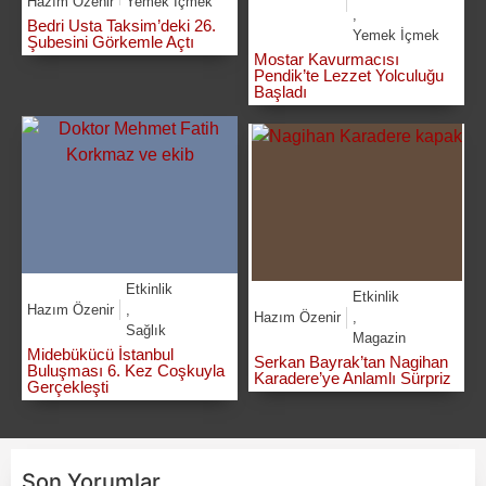
Hazım Özenir
Yemek İçmek
,
Bedri Usta Taksim’deki 26.
Yemek İçmek
Şubesini Görkemle Açtı
Mostar Kavurmacısı
Pendik’te Lezzet Yolculuğu
Başladı
Etkinlik
Etkinlik
Hazım Özenir
,
Hazım Özenir
,
Sağlık
Magazin
Midebükücü İstanbul
Serkan Bayrak’tan Nagihan
Buluşması 6. Kez Coşkuyla
Karadere’ye Anlamlı Sürpriz
Gerçekleşti
Son Yorumlar