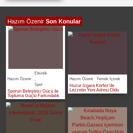
Hazım Özenir
Son Konular
Etkinlik
Hazım Özenir
,
Hazım Özenir
Yemek İçmek
Spor
Huzur Izgara Körfez’de
Lezzetin Yeni Adresi Oldu
Sporun Birleştirici Gücü ile
Topluma Güçlü Farkındalık