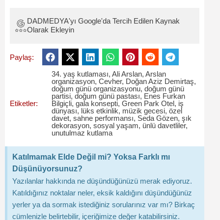
DADMEDYA'yı Google'da Tercih Edilen Kaynak
Olarak Ekleyin
Paylaş:
34. yaş kutlaması
,
Ali Arslan
,
Arslan
organizasyon
,
Cevher
,
Doğan Aziz Demirtaş
,
doğum günü organizasyonu
,
doğum günü
partisi
,
doğum günü pastası
,
Enes Furkan
Etiketler:
Bilgiçli
,
gala konsepti
,
Green Park Otel
,
iş
dünyası
,
lüks etkinlik
,
müzik gecesi
,
özel
davet
,
sahne performansı
,
Seda Gözen
,
şık
dekorasyon
,
sosyal yaşam
,
ünlü davetliler
,
unutulmaz kutlama
Katılmamak Elde Değil mi? Yoksa Farklı mı
Düşünüyorsunuz?
Yazılanlar hakkında ne düşündüğünüzü merak ediyoruz.
Katıldığınız noktalar neler, eksik kaldığını düşündüğünüz
yerler ya da sormak istediğiniz sorularınız var mı? Birkaç
cümlenizle belirtebilir, içeriğimize değer katabilirsiniz.