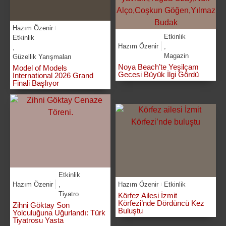
Hazım Özenir
Etkinlik
Etkinlik
Hazım Özenir
,
,
Magazin
Güzellik Yarışmaları
Noya Beach’te Yeşilçam
Model of Models
Gecesi Büyük İlgi Gördü
International 2026 Grand
Finali Başlıyor
Etkinlik
Hazım Özenir
,
Hazım Özenir
Etkinlik
Tiyatro
Körfez Ailesi İzmit
Körfezi’nde Dördüncü Kez
Zihni Göktay Son
Buluştu
Yolculuğuna Uğurlandı: Türk
Tiyatrosu Yasta