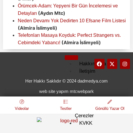
Örümcek-Adam: Yepyeni Bir Gün İncelemesi ve
(Aydın Mtc)
Detayları
Neden Devamı Yok Dedirten 10 Efsane Film Listesi
(Almira İslimyeli)
Telefonları Masaya Koyduk: Perfect Strangers vs.
(Almira İslimyeli)
Cebimdeki Yabancı!
Hakkımızda
İletişim
Künye
Her Hakkı Saklıdır © 2024 dadmedya.com
Kullanım
web site yapım mtcwebpark
Koşulları
Gizlilik
ve
Videolar
Testler
Gönüllü Yazar Ol
Çerezler
KVKK