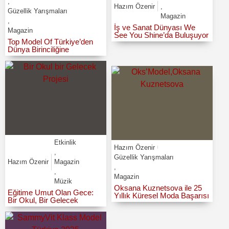
,
Hazım Özenir
,
Güzellik Yarışmaları
Magazin
,
İş ve Sanat Dünyası We
Magazin
See You Shine’da Buluşuyor
Top Model Of Türkiye’den
Dünya Birinciliğine
Etkinlik
Hazım Özenir
,
Güzellik Yarışmaları
Hazım Özenir
Magazin
,
,
Magazin
Müzik
Oksana Kuznetsova ile 25
Eğitime Umut Olan Gece:
Yıllık Küresel Moda Başarısı
Bir Okul, Bir Gelecek