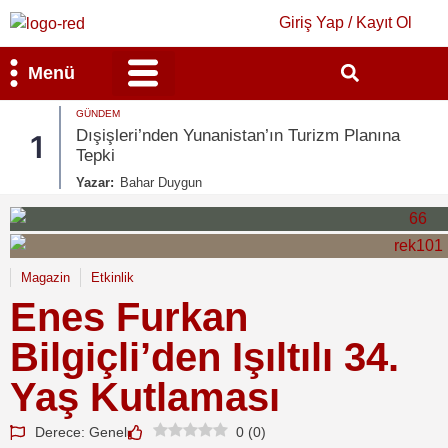
Giriş Yap / Kayıt Ol
Menü
GÜNDEM
Bilim & Teknoloji
Kültür & Sanat
Dışişleri’nden Yunanistan’ın Turizm Planına
1
Tepki
Yazar:
Bahar Duygun
Magazin
Etkinlik
Enes Furkan
Bilgiçli’den Işıltılı 34.
Yaş Kutlaması
Derece: Genel
0
(
0
)