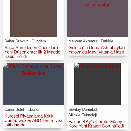
Bahar Duygun
Gündem
Meryem Aktemur
Türkiye
Suça Sürüklenen Çocuklara
Geleceğin Deniz Astsubayları
Yeni Düzenleme: İlk 2 Madde
Yalova’da Mavi Vatan’a Hazır
Kabul Edildi
Caner Bulut
Ekonomi
Sevilay Demirkol
Bilim & Teknoloji
Küresel Piyasalarda Kritik
Cuma: Gözler ABD Tarım Dışı
Falcon 9 Ay’a Çarptı: Güney
İstihdamda
Kore Yeni Krateri Görüntüledi