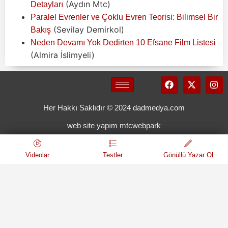
(Aydın Mtc)
Detayları
Paralel Evrenler ve Çoklu Evren Teorisi: Bilimsel Bir
(Sevilay Demirkol)
Bakış
Neden Devamı Yok Dedirten 10 Efsane Film Listesi
(Almira İslimyeli)
Her Hakkı Saklıdır © 2024 dadmedya.com
web site yapım mtcwebpark
Videolar
Testler
Gönüllü Yazar Ol