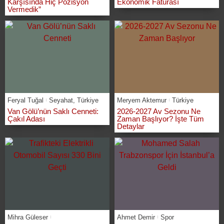
Karşısında Hiç Pozisyon
Ekonomik Faturası
Vermedik”
Feryal Tuğal
Seyahat
,
Türkiye
Meryem Aktemur
Türkiye
Van Gölü’nün Saklı Cenneti:
2026-2027 Av Sezonu Ne
Çakıl Adası
Zaman Başlıyor? İşte Tüm
Detaylar
Mihra Güleser
Ahmet Demir
Spor