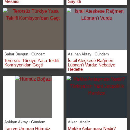
Mesaisi
Sayıldı
Bahar Duygun
Gündem
Aslıhan Aktay
Gündem
Terörsüz Türkiye Yasa Teklifi
İsrail Ateşkese Rağmen
Komisyon’dan Geçti
Lübnan’ı Vurdu: Nebatiye
Hedefte
Aslıhan Aktay
Gündem
Alkar
Analiz
İran ve Umman Hürmüz
Mekke Anlaşması Nedir?