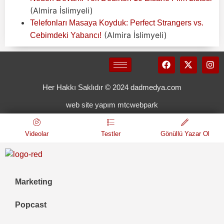
(Almira İslimyeli)
Telefonları Masaya Koyduk: Perfect Strangers vs.
(Almira İslimyeli)
Cebimdeki Yabancı!
Her Hakkı Saklıdır © 2024 dadmedya.com
web site yapım mtcwebpark
Videolar
Testler
Gönüllü Yazar Ol
Marketing
Popcast