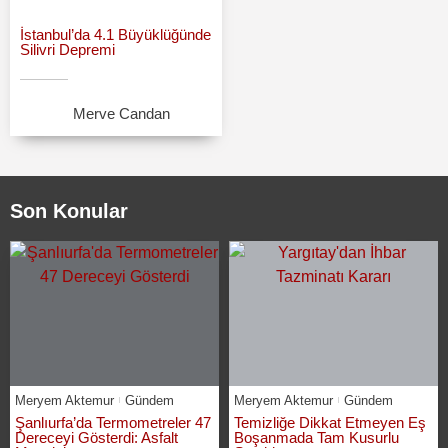
İstanbul’da 4.1 Büyüklüğünde
Silivri Depremi
Merve Candan
Son Konular
Meryem Aktemur
Gündem
Meryem Aktemur
Gündem
Şanlıurfa’da Termometreler 47
Temizliğe Dikkat Etmeyen Eş
Dereceyi Gösterdi: Asfalt
Boşanmada Tam Kusurlu