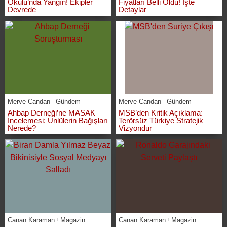
Okulu’nda Yangın! Ekipler
Fiyatları Belli Oldu! İşte
Devrede
Detaylar
Merve Candan
Gündem
Merve Candan
Gündem
Ahbap Derneği’ne MASAK
MSB’den Kritik Açıklama:
İncelemesi: Ünlülerin Bağışları
Terörsüz Türkiye Stratejik
Nerede?
Vizyondur
Canan Karaman
Magazin
Canan Karaman
Magazin