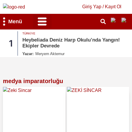
Giriş Yap / Kayıt Ol
Menü
Bilim & Teknoloji
Kültür & Sanat
EKONOMI
eniz Harp Okulu’nda Yangın!
2026 TMO Fındık A
2
ede
İşte Detaylar
ktemur
Yazar:
Mihra Güleser
medya imparatorluğu