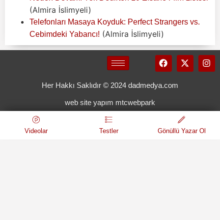
(Almira İslimyeli)
Telefonları Masaya Koyduk: Perfect Strangers vs.
(Almira İslimyeli)
Cebimdeki Yabancı!
Her Hakkı Saklıdır © 2024 dadmedya.com
web site yapım mtcwebpark
Videolar
Testler
Gönüllü Yazar Ol