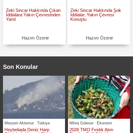
Zeki Sincar Hakkında Çıkan
Zeki Sincar Hakkında Şok
İddialara Yakın Çevresinden
İddialar: Yakın Çevresi
Yanıt
Konuştu
Hazım Özenir
Hazım Özenir
Son Konular
Meryem Aktemur
Türkiye
Mihra Güleser
Ekonomi
Heybeliada Deniz Harp
2026 TMO Fındık Alım