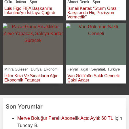
Gülru Ünüvar
Spor
Ahmet Demir
Spor
Luis Figo FIFA Başkanı’nı
İsmail Kartal: “Sturm Graz
Infantino’yu İstifaya Çağırdı
Karşısında Hiç Pozisyon
Vermedik”
Mihra Güleser
Dünya
,
Ekonomi
Feryal Tuğal
Seyahat
,
Türkiye
İklim Krizi Ve Sıcakların Ağır
Van Gölü’nün Saklı Cenneti:
Ekonomik Faturası
Çakıl Adası
Son Yorumlar
için
Merve Boluğur Paralı Abonelik Açtı: Aylık 60 TL
Tuncay B.