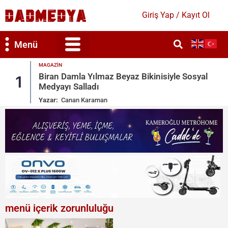
Giriş Yap / Kayıt Ol
Menü
MAGAZIN
isiyle Sosyal
Ronaldo Garajındaki Serveti Paylaşt
2
Toys
Yazar:
Canan Karaman
menü içerik zorunluluğu