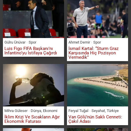
Gülru Ünüvar
Spor
Ahmet Demir
Spor
Luis Figo FIFA Başkanı’nı
İsmail Kartal: “Sturm Graz
Infantino’yu İstifaya Çağırdı
Karşısında Hiç Pozisyon
Vermedik”
Mihra Güleser
Dünya
,
Ekonomi
Feryal Tuğal
Seyahat
,
Türkiye
İklim Krizi Ve Sıcakların Ağır
Van Gölü’nün Saklı Cenneti:
Ekonomik Faturası
Çakıl Adası