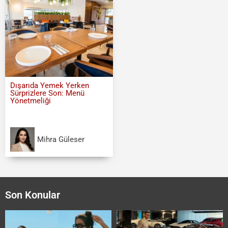
Dışarıda Yemek Yerken
Sürprizlere Son: Menü
Yönetmeliği
Mihra Güleser
Son Konular