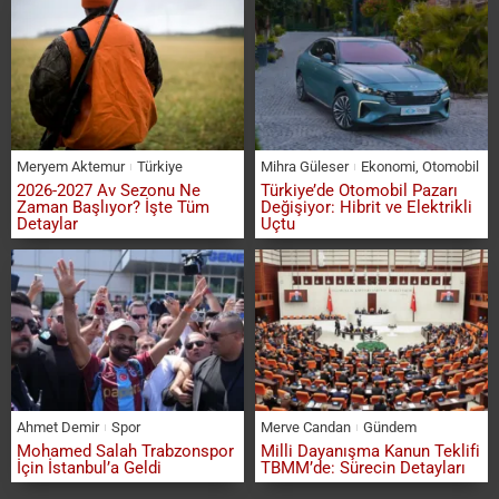
Meryem Aktemur
Türkiye
Mihra Güleser
Ekonomi
,
Otomobil
2026-2027 Av Sezonu Ne
Türkiye’de Otomobil Pazarı
Zaman Başlıyor? İşte Tüm
Değişiyor: Hibrit ve Elektrikli
Detaylar
Uçtu
Ahmet Demir
Spor
Merve Candan
Gündem
Mohamed Salah Trabzonspor
Milli Dayanışma Kanun Teklifi
İçin İstanbul’a Geldi
TBMM’de: Sürecin Detayları