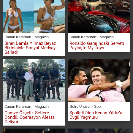
Canan Karaman
Magazin
Canan Karaman
Magazin
Biran Damla Yılmaz Beyaz
Ronaldo Garajındaki Serveti
Bikinisiyle Sosyal Medyayı
Paylaştı: My Toys
Salladı
Canan Karaman
Magazin
Gülru Ünüvar
Spor
Gamze Özçelik Setlere
Spalletti’den Kenan Yıldız’a
Döndü: Operasyon Alesta
Övgü Yağmuru
Geliyor