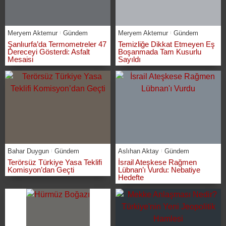
Meryem Aktemur
Gündem
Meryem Aktemur
Gündem
Şanlıurfa’da Termometreler 47
Temizliğe Dikkat Etmeyen Eş
Dereceyi Gösterdi: Asfalt
Boşanmada Tam Kusurlu
Mesaisi
Sayıldı
Bahar Duygun
Gündem
Aslıhan Aktay
Gündem
Terörsüz Türkiye Yasa Teklifi
İsrail Ateşkese Rağmen
Komisyon’dan Geçti
Lübnan’ı Vurdu: Nebatiye
Hedefte