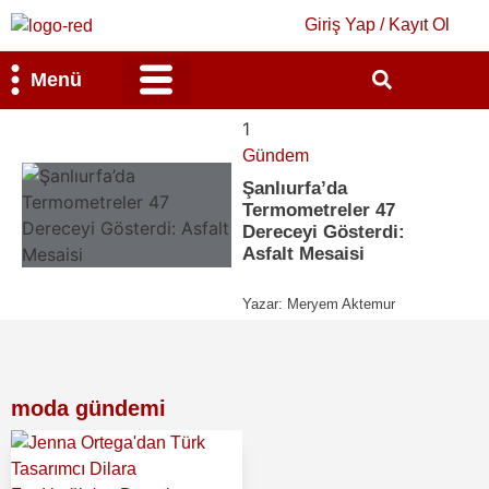
Giriş Yap / Kayıt Ol
Menü
Bilim & Teknoloji
Kültür & Sanat
1
Gündem
Şanlıurfa’da
Termometreler 47
Dereceyi Gösterdi:
Asfalt Mesaisi
Yazar:
Meryem Aktemur
moda gündemi