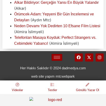
Alkar Bildiriyor: Gerçeğin Yarısı En Büyük Yalandır
(Alkar)
Örümcek-Adam: Yepyeni Bir Gün İncelemesi ve
(Aydın Mtc)
Detayları
Neden Devamı Yok Dedirten 10 Efsane Film Listesi
(Almira İslimyeli)
Telefonları Masaya Koyduk: Perfect Strangers vs.
(Almira İslimyeli)
Cebimdeki Yabancı!
Her Hakkı Saklıdır © 2024 dadmedya.com
web site yapım mtcwebpark
Videolar
Testler
Gönüllü Yazar Ol