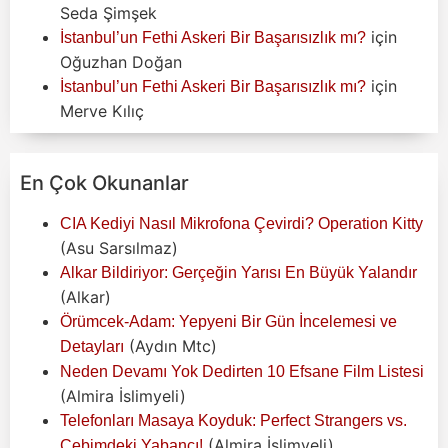
Seda Şimşek
için
İstanbul’un Fethi Askeri Bir Başarısızlık mı?
Oğuzhan Doğan
için
İstanbul’un Fethi Askeri Bir Başarısızlık mı?
Merve Kılıç
En Çok Okunanlar
CIA Kediyi Nasıl Mikrofona Çevirdi? Operation Kitty
(Asu Sarsılmaz)
Alkar Bildiriyor: Gerçeğin Yarısı En Büyük Yalandır
(Alkar)
Örümcek-Adam: Yepyeni Bir Gün İncelemesi ve
(Aydın Mtc)
Detayları
Neden Devamı Yok Dedirten 10 Efsane Film Listesi
(Almira İslimyeli)
Telefonları Masaya Koyduk: Perfect Strangers vs.
(Almira İslimyeli)
Cebimdeki Yabancı!