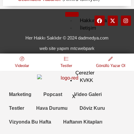
Hakkımızda
İletişim
Künye
Her Hakkı Saklıdır © 2024 dadmedya.com
Kullanım
web site yapım mtcwebpark
Koşulları
Gizlilik
ve
Videolar
Testler
Gönüllü Yazar Ol
Çerezler
KVKK
Marketing
Popcast
Video Galeri
X
Testler
Hava Durumu
Döviz Kuru
Vizyonda Bu Hafta
Haftanın Kitapları