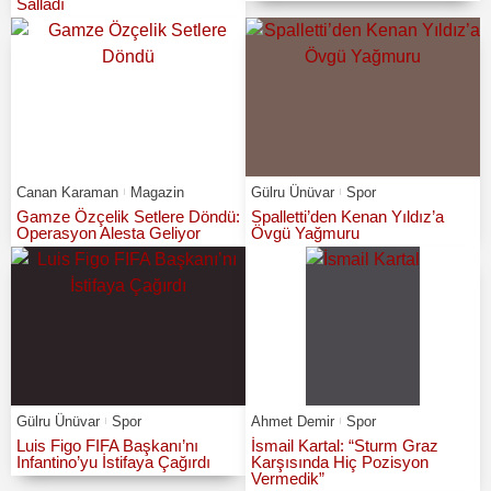
Salladı
Canan Karaman
Magazin
Gülru Ünüvar
Spor
Gamze Özçelik Setlere Döndü:
Spalletti’den Kenan Yıldız’a
Operasyon Alesta Geliyor
Övgü Yağmuru
Gülru Ünüvar
Spor
Ahmet Demir
Spor
Luis Figo FIFA Başkanı’nı
İsmail Kartal: “Sturm Graz
Infantino’yu İstifaya Çağırdı
Karşısında Hiç Pozisyon
Vermedik”