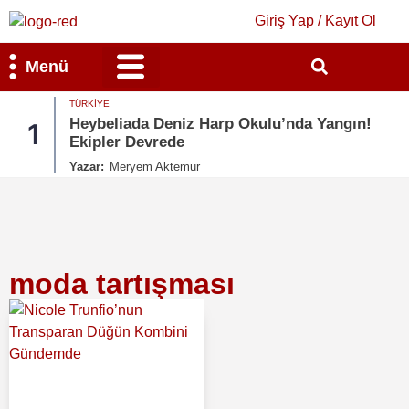
Giriş Yap / Kayıt Ol
Menü
TÜRKIYE
Bilim & Teknoloji
Kültür & Sanat
Heybeliada Deniz Harp Okulu’nda Yangın!
1
Ekipler Devrede
Yazar:
Meryem Aktemur
moda tartışması