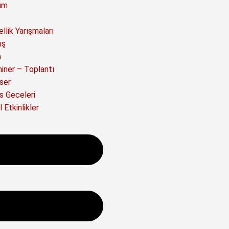
ım
llik Yarışmaları
ış
a
iner – Toplantı
ser
s Geceleri
 Etkinlikler