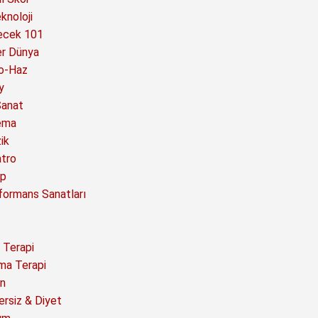
knoloji
ecek 101
er Dünya
o-Haz
y
Sanat
ema
ik
atro
ap
formans Sanatları
 Terapi
ma Terapi
n
ersiz & Diyet