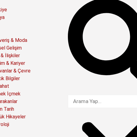
kiye
ya
şveriş & Moda
sel Gelişim
& İlişkiler
im & Kariyer
vanlar & Çevre
ik Bilgiler
ahat
ek İçmek
ırakanlar
n Tarih
ük Hikayeler
oloji