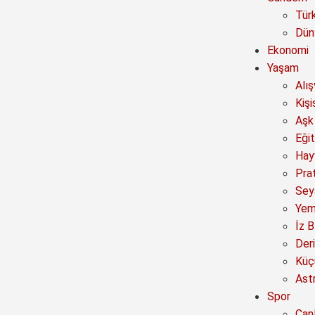
Tür
Dün
Ekonomi
Yaşam
Alı
Kişi
Aşk 
Eğit
Hay
Prat
Sey
Yem
İz B
Deri
Küç
Astr
Spor
Canl