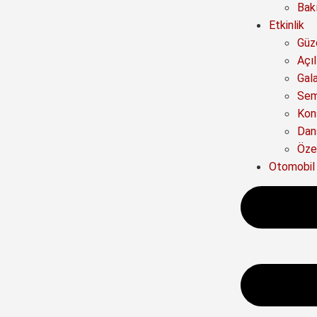
Bak
Etkinlik
Güze
Açıl
Gal
Sem
Kon
Dan
Özel
Otomobil