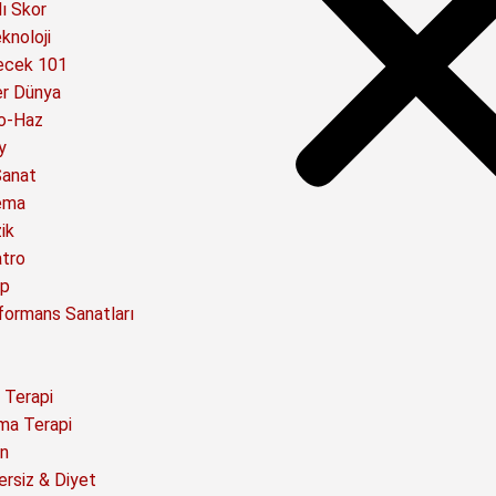
ı Skor
knoloji
ecek 101
er Dünya
o-Haz
y
Sanat
ema
ik
atro
ap
formans Sanatları
 Terapi
ma Terapi
n
ersiz & Diyet