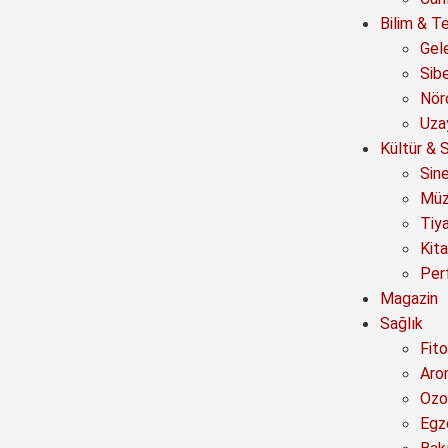
Bilim & Te
Gel
Sib
Nör
Uza
Kültür & 
Sin
Müz
Tiy
Kit
Per
Magazin
Sağlık
Fito
Aro
Ozo
Egz