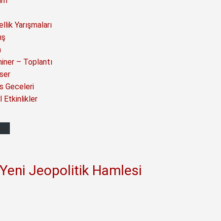
ım
llik Yarışmaları
ış
a
iner – Toplantı
ser
s Geceleri
 Etkinlikler
Yeni Jeopolitik Hamlesi