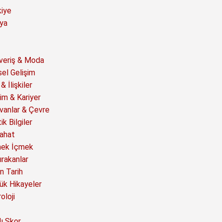
kiye
ya
şveriş & Moda
sel Gelişim
& İlişkiler
im & Kariyer
vanlar & Çevre
ik Bilgiler
ahat
ek İçmek
ırakanlar
n Tarih
ük Hikayeler
oloji
ı Skor