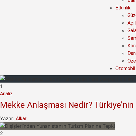
Bak
Etkinlik
Güze
Açıl
Gal
Sem
Kon
Dan
Özel
Otomobil
1
Analiz
Mekke Anlaşması Nedir? Türkiye’nin 
Yazar:
Alkar
2