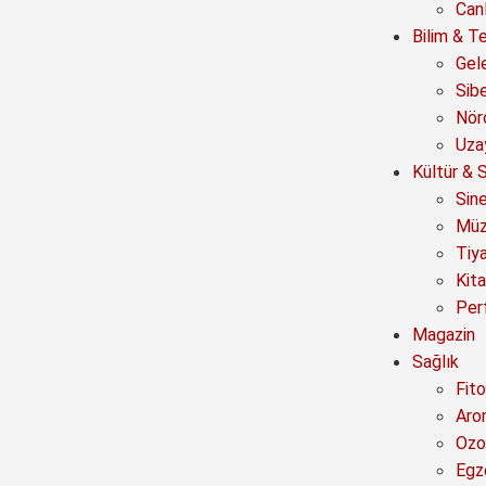
Canl
Bilim & Te
Gel
Sib
Nör
Uza
Kültür & 
Sin
Müz
Tiy
Kit
Per
Magazin
Sağlık
Fito
Aro
Ozo
Egz