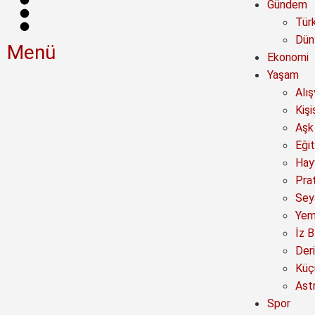
Gündem
Tür
Dün
Menü
Ekonomi
Yaşam
Alı
Kişi
Aşk 
Eğit
Hay
Prat
Sey
Yem
İz B
Deri
Küç
Astr
Spor