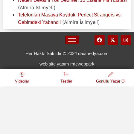
Neden Devamı Yok Dedirten 10 Efsane Film Listesi
(Almira İslimyeli)
Telefonları Masaya Koyduk: Perfect Strangers vs.
(Almira İslimyeli)
Cebimdeki Yabancı!
Her Hakkı Saklıdır © 2024 dadmedya.com
web site yapım mtcwebpark
Videolar
Testler
Gönüllü Yazar Ol