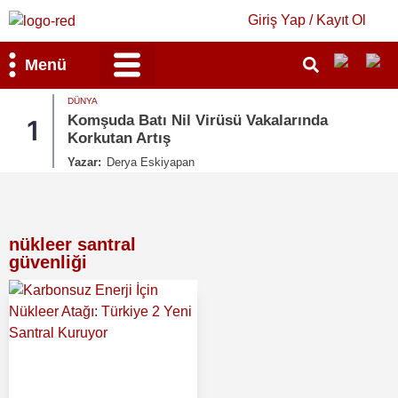
Giriş Yap / Kayıt Ol
Menü
DÜNYA
Bilim & Teknoloji
Kültür & Sanat
Komşuda Batı Nil Virüsü Vakalarında
1
Korkutan Artış
Yazar:
Derya Eskiyapan
nükleer santral
güvenliği