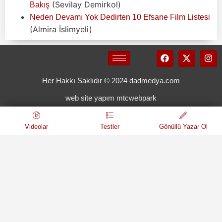
(Sevilay Demirkol)
Bakış
Neden Devamı Yok Dedirten 10 Efsane Film Listesi
(Almira İslimyeli)
Her Hakkı Saklıdır © 2024 dadmedya.com
web site yapım mtcwebpark
Videolar
Testler
Gönüllü Yazar Ol