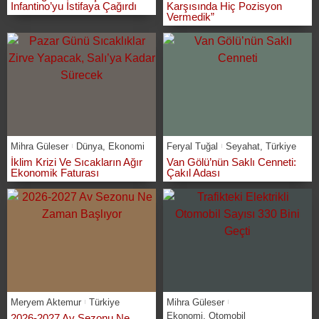
Infantino’yu İstifaya Çağırdı
Karşısında Hiç Pozisyon
Vermedik”
Mihra Güleser
Dünya
,
Ekonomi
Feryal Tuğal
Seyahat
,
Türkiye
İklim Krizi Ve Sıcakların Ağır
Van Gölü’nün Saklı Cenneti:
Ekonomik Faturası
Çakıl Adası
Meryem Aktemur
Türkiye
Mihra Güleser
Ekonomi
,
Otomobil
2026-2027 Av Sezonu Ne