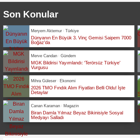
Son Konular
Meryem Aktemur
Türkiye
Dünyanın En Büyük 3. Vinç Gemisi Saipem 7000
Boğaz’da
Merve Candan
Gündem
MGK Bildirisi Yayımlandı: ‘Terörsüz Türkiye’
Vurgusu
Mihra Güleser
Ekonomi
2026 TMO Fındık Alım Fiyatları Belli Oldu! İşte
Detaylar
Canan Karaman
Magazin
Biran Damla Yılmaz Beyaz Bikinisiyle Sosyal
Medyayı Salladı