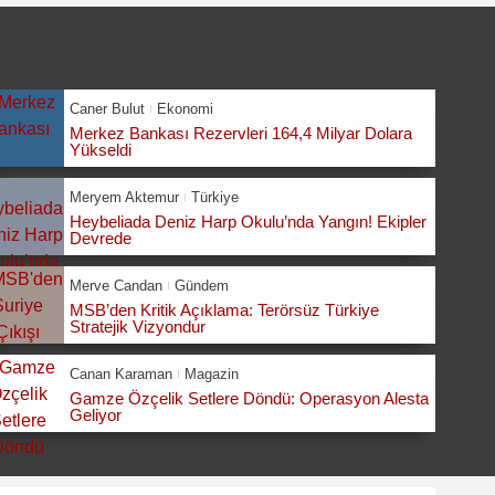
Caner Bulut
Ekonomi
Merkez Bankası Rezervleri 164,4 Milyar Dolara
Yükseldi
Meryem Aktemur
Türkiye
Heybeliada Deniz Harp Okulu’nda Yangın! Ekipler
Devrede
Merve Candan
Gündem
MSB’den Kritik Açıklama: Terörsüz Türkiye
Stratejik Vizyondur
Canan Karaman
Magazin
Gamze Özçelik Setlere Döndü: Operasyon Alesta
Geliyor