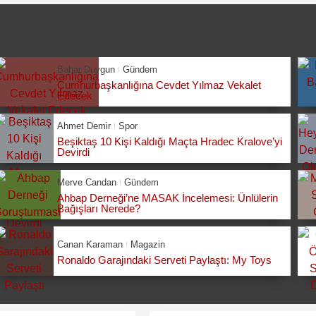
Bahar Duygun
Gündem
Cumhurbaşkanlığına Cevdet Yılmaz Vekalet
Edecek
Ahmet Demir
Spor
Beşiktaş 10 Kişi Kaldığı Maçta Hradec Kralove’yi
Devirdi
Merve Candan
Gündem
Ahbap Derneği’ne MASAK İncelemesi: Ünlülerin
Bağışları Nerede?
Canan Karaman
Magazin
Ronaldo Garajındaki Serveti Paylaştı: My Toys