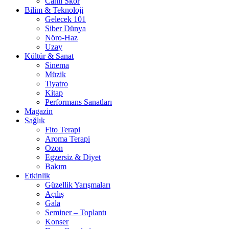
Canlı Skor
Bilim & Teknoloji
Gelecek 101
Siber Dünya
Nöro-Haz
Uzay
Kültür & Sanat
Sinema
Müzik
Tiyatro
Kitap
Performans Sanatları
Magazin
Sağlık
Fito Terapi
Aroma Terapi
Ozon
Egzersiz & Diyet
Bakım
Etkinlik
Güzellik Yarışmaları
Açılış
Gala
Seminer – Toplantı
Konser