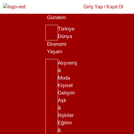
Giriş Yap / Kayıt Ol
Gündem
Türkiye
Dünya
Ekonomi
Yaşam
Alışveriş
&
Moda
Kişisel
Gelişim
Aşk
&
İlişkiler
Eğitim
&