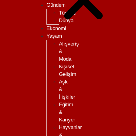
Gündem
Türkiye
Dünya
Ekonomi
Yaşam
Alışveriş
&
Moda
Kişisel
Gelişim
Aşk
&
İlişkiler
Eğitim
&
Kariyer
Hayvanlar
&