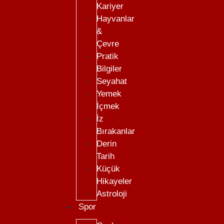
Kariyer
Hayvanlar
&
Çevre
Pratik
Bilgiler
Seyahat
Yemek
İçmek
İz
Bırakanlar
Derin
Tarih
Küçük
Hikayeler
Astroloji
Spor