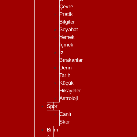
Çevre
Pratik
Bilgiler
Seyahat
Yemek
İçmek
İz
Bırakanlar
Derin
Tarih
Küçük
Hikayeler
Astroloji
Spor
Canlı
Skor
Bilim