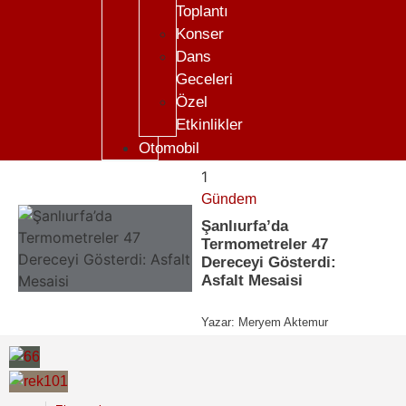
Toplantı
Konser
Dans
Geceleri
Özel
Etkinlikler
Otomobil
1
Gündem
Şanlıurfa’da
Termometreler 47
Dereceyi Gösterdi:
Asfalt Mesaisi
Yazar:
Meryem Aktemur