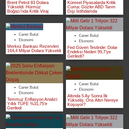
Brent Petrol 83 Dolara
Küresel Piyasalarda Kritik
Yükseldi: Hürmüz
Cuma: Gözler ABD Tarım
Boğazı’nda Kritik Viraj
Dışı İstihdamda
Caner Bulut
Caner Bulut
Ekonomi
Ekonomi
Merkez Bankası Rezervleri
Fed Güven Testinde: Dolar
164,4 Milyar Dolara Yükseldi
Endeksi Neden 99,7’ye
Geriledi?
Caner Bulut
Caner Bulut
Ekonomi
Ekonomi
Altında 5 Ay Sonra İlk
Temmuz Enflasyon Analizi:
Yükseliş: Ons Altın Nereye
Yıllık TÜFE %31,75’e
Koşuyor?
Geriledi