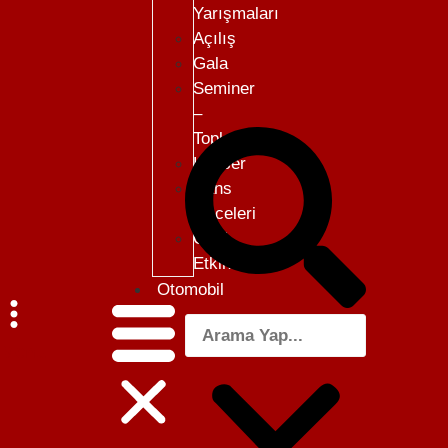
Yarışmaları
Açılış
Gala
Seminer
–
Toplantı
Konser
Dans
Geceleri
Özel
Etkinlikler
Otomobil
Menü