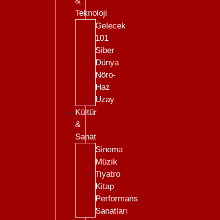
&
Teknoloji
Gelecek
101
Siber
Dünya
Nöro-
Haz
Uzay
Kültür
&
Sanat
Sinema
Müzik
Tiyatro
Kitap
Performans
Sanatları