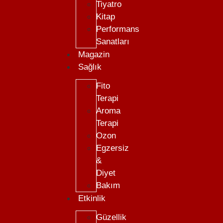
Tiyatro
Kitap
Performans
Sanatları
Magazin
Sağlık
Fito
Terapi
Aroma
Terapi
Ozon
Egzersiz
&
Diyet
Bakım
Etkinlik
Güzellik