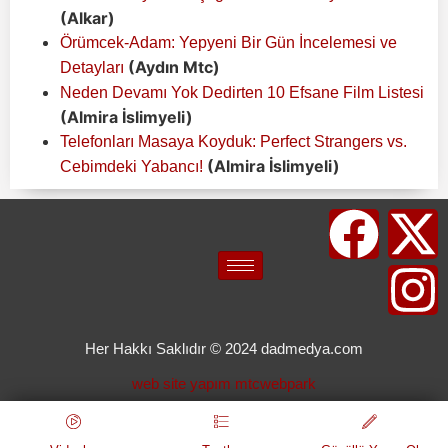
(Alkar)
Örümcek-Adam: Yepyeni Bir Gün İncelemesi ve
(Aydın Mtc)
Detayları
Neden Devamı Yok Dedirten 10 Efsane Film Listesi
(Almira İslimyeli)
Telefonları Masaya Koyduk: Perfect Strangers vs.
(Almira İslimyeli)
Cebimdeki Yabancı!
Her Hakkı Saklıdır © 2024 dadmedya.com
web site yapım mtcwebpark