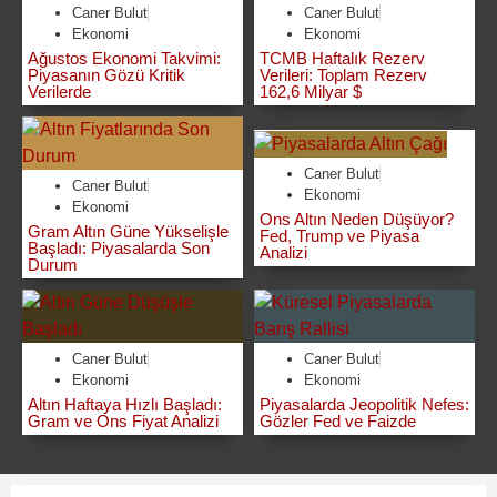
Caner Bulut
Caner Bulut
Ekonomi
Ekonomi
Ağustos Ekonomi Takvimi:
TCMB Haftalık Rezerv
Piyasanın Gözü Kritik
Verileri: Toplam Rezerv
Verilerde
162,6 Milyar $
Caner Bulut
Caner Bulut
Ekonomi
Ekonomi
Ons Altın Neden Düşüyor?
Gram Altın Güne Yükselişle
Fed, Trump ve Piyasa
Başladı: Piyasalarda Son
Analizi
Durum
Caner Bulut
Caner Bulut
Ekonomi
Ekonomi
Altın Haftaya Hızlı Başladı:
Piyasalarda Jeopolitik Nefes:
Gram ve Ons Fiyat Analizi
Gözler Fed ve Faizde