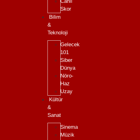
Canlı
Skor
Bilim
&
Teknoloji
Gelecek
101
Siber
Dünya
Nöro-
Haz
Uzay
Kültür
&
Sanat
Sinema
Müzik