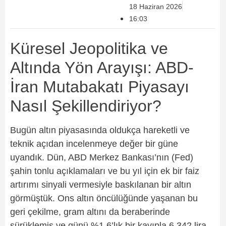
18 Haziran 2026
16:03
Küresel Jeopolitika ve
Altında Yön Arayışı: ABD-
İran Mutabakatı Piyasayı
Nasıl Şekillendiriyor?
Bugün altın piyasasında oldukça hareketli ve
teknik açıdan incelenmeye değer bir güne
uyandık. Dün, ABD Merkez Bankası’nın (Fed)
şahin tonlu açıklamaları ve bu yıl için ek bir faiz
artırımı sinyali vermesiyle baskılanan bir altın
görmüştük. Ons altın öncülüğünde yaşanan bu
geri çekilme, gram altını da beraberinde
sürüklemiş ve günü %1,6’lık bir kayıpla 6.342 lira