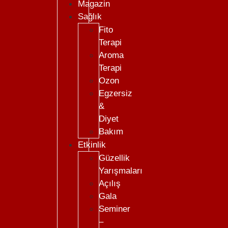
Magazin
Sağlık
Fito
Terapi
Aroma
Terapi
Ozon
Egzersiz
&
Diyet
Bakım
Etkinlik
Güzellik
Yarışmaları
Açılış
Gala
Seminer
–