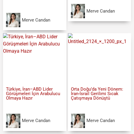
Merve Candan
Merve Candan
Türkiye, İran–ABD Lider
Orta Doğu’da Yeni Dönem:
Görüşmeleri İçin Arabulucu
İran-İsrail Gerilimi Sıcak
Olmaya Hazır
Çatışmaya Dönüştü
Merve Candan
Merve Candan