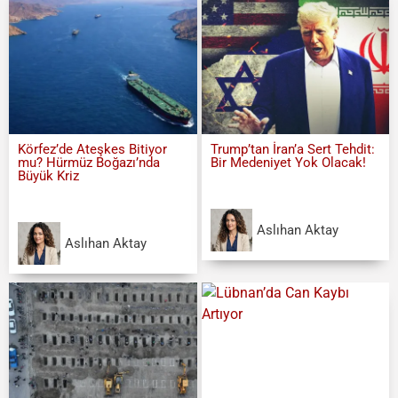
Körfez’de Ateşkes Bitiyor
Trump’tan İran’a Sert Tehdit:
mu? Hürmüz Boğazı’nda
Bir Medeniyet Yok Olacak!
Büyük Kriz
Aslıhan Aktay
Aslıhan Aktay