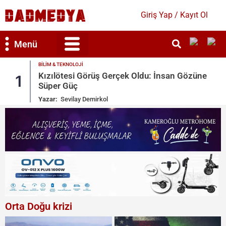
Giriş Yap / Kayıt Ol
Menü
ETKINLIK
SPOR
e
MXGP Türkiye ve NG Afyon Motofest’te
2
Kahve Tutkusu Başlıyor
Yazar:
Hazım Özenir
Orta Doğu krizi