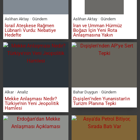
Aslıhan Aktay
Gündem
Aslıhan Aktay
Gündem
İsrail Ateşkese Rağmen
İran ve Umman Hürmüz
Lübnan’ı Vurdu: Nebatiye
Boğazı İçin Yeni Rota
Hedefte
Anlaşmasına Yakın
Alkar
Analiz
Bahar Duygun
Gündem
Mekke Anlaşması Nedir?
Dışişleri’nden Yunanistan’ın
Türkiye’nin Yeni Jeopolitik
Turizm Planına Tepki
Hamlesi