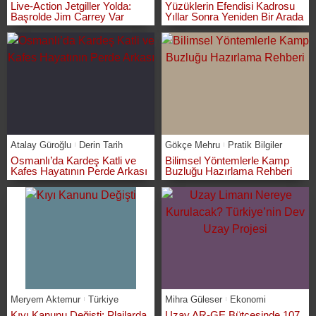
Live-Action Jetgiller Yolda:
Yüzüklerin Efendisi Kadrosu
Başrolde Jim Carrey Var
Yıllar Sonra Yeniden Bir Arada
Atalay Güroğlu
Derin Tarih
Gökçe Mehru
Pratik Bilgiler
Osmanlı’da Kardeş Katli ve
Bilimsel Yöntemlerle Kamp
Kafes Hayatının Perde Arkası
Buzluğu Hazırlama Rehberi
Meryem Aktemur
Türkiye
Mihra Güleser
Ekonomi
Kıyı Kanunu Değişti: Plajlarda
Uzay AR-GE Bütçesinde 107