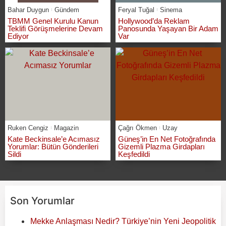
Bahar Duygun
Gündem
Feryal Tuğal
Sinema
TBMM Genel Kurulu Kanun
Hollywood’da Reklam
Teklifi Görüşmelerine Devam
Panosunda Yaşayan Bir Adam
Ediyor
Var
Ruken Cengiz
Magazin
Çağrı Ökmen
Uzay
Kate Beckinsale’e Acımasız
Güneş’in En Net Fotoğrafında
Yorumlar: Bütün Gönderileri
Gizemli Plazma Girdapları
Sildi
Keşfedildi
Son Yorumlar
Mekke Anlaşması Nedir? Türkiye’nin Yeni Jeopolitik