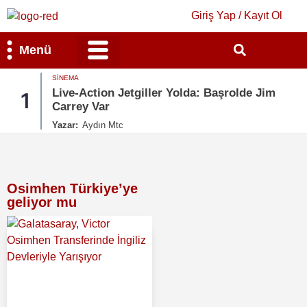
Giriş Yap / Kayıt Ol
Menü
SINEMA
Bilim & Teknoloji
Kültür & Sanat
Live-Action Jetgiller Yolda: Başrolde Jim
1
Carrey Var
Yazar:
Aydın Mtc
Osimhen Türkiye’ye
geliyor mu