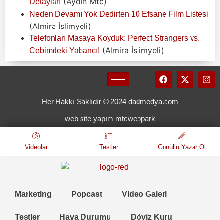
(Aydın Mtc)
Detayları
Neden Devamı Yok Dedirten 10 Efsane Film Listesi
(Almira İslimyeli)
Telefonları Masaya Koyduk: Perfect Strangers vs.
(Almira İslimyeli)
Cebimdeki Yabancı!
Her Hakkı Saklıdır © 2024 dadmedya.com
web site yapım mtcwebpark
Videolar
Testler
Gönüllü Yazar Ol
Marketing
Popcast
Video Galeri
Testler
Hava Durumu
Döviz Kuru