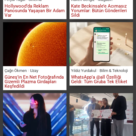
Hollywood’da Reklam
Kate Beckinsale’e Acımasız
Panosunda Yaşayan Bir Adam
Yorumlar: Bütün Gönderileri
Var
Sildi
Çağrı Ökmen
Uzay
Yıldız Yurdakul
Bilim & Teknoloji
Güneş’in En Net Fotoğrafında
WhatsApp’a @all Özelliği
Gizemli Plazma Girdapları
Geldi: Tüm Gruba Tek Etiket
Keşfedildi