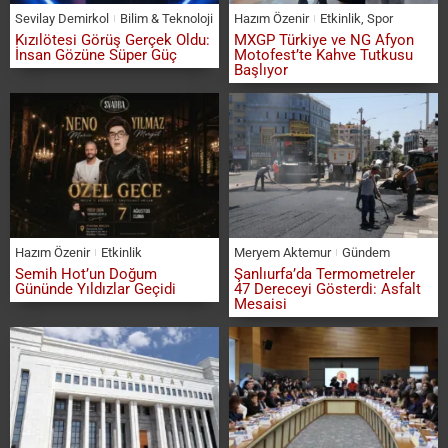
Sevilay Demirkol
Bilim & Teknoloji
Hazım Özenir
Etkinlik
,
Spor
Kızılötesi Görüş Gerçek Oldu:
MXGP Türkiye ve NG Afyon
İnsan Gözüne Süper Güç
Motofest’te Kahve Tutkusu
Başlıyor
Hazım Özenir
Etkinlik
Meryem Aktemur
Gündem
Semih Hot’un Doğum
Şanlıurfa’da Termometreler
Gününde Yıldızlar Geçidi
47 Dereceyi Gösterdi: Asfalt
Mesaisi