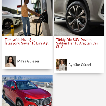
Türkiye’de Hızlı Şarj
Türkiye’de SUV Devrimi:
İstasyonu Sayısı 16 Bini Aştı
Satılan Her 10 Araçtan 6’sı
SUV
Mihra Güleser
Aybüke Gürsel