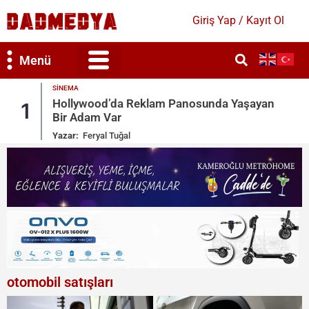
Giriş Yap / Kayıt Ol
Menü
MAGAZIN
ayan
Kate Beckinsale’e Acımasız Yorumlar: Bütü
2
Gönderileri Sildi
Yazar:
Ruken Cengiz
otomobil satışları