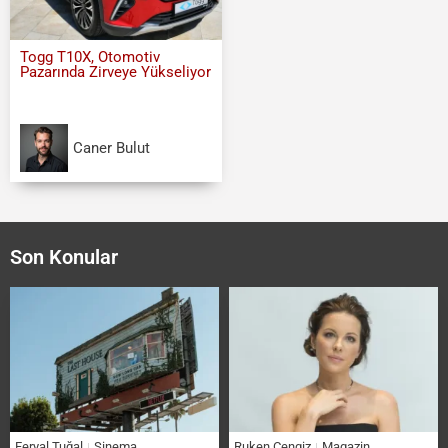
Togg T10X, Otomotiv
Pazarında Zirveye Yükseliyor
Caner Bulut
Son Konular
Feryal Tuğal
Sinema
Ruken Cengiz
Magazin