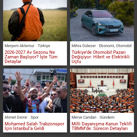
Meryem Aktemur
Türkiye
Mihra Güleser
Ekonomi
,
Otomobil
2026-2027 Av Sezonu Ne
Türkiye’de Otomobil Pazarı
Zaman Başlıyor? İşte Tüm
Değişiyor: Hibrit ve Elektrikli
Detaylar
Uçtu
Ahmet Demir
Spor
Merve Candan
Gündem
Mohamed Salah Trabzonspor
Milli Dayanışma Kanun Teklifi
İçin İstanbul’a Geldi
TBMM’de: Sürecin Detayları