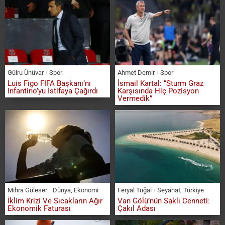
Gülru Ünüvar
Spor
Ahmet Demir
Spor
Luis Figo FIFA Başkanı’nı
İsmail Kartal: “Sturm Graz
Infantino’yu İstifaya Çağırdı
Karşısında Hiç Pozisyon
Vermedik”
Mihra Güleser
Dünya
,
Ekonomi
Feryal Tuğal
Seyahat
,
Türkiye
İklim Krizi Ve Sıcakların Ağır
Van Gölü’nün Saklı Cenneti:
Ekonomik Faturası
Çakıl Adası