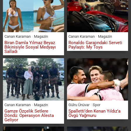
Canan Karaman
Magazin
Canan Karaman
Magazin
Biran Damla Yılmaz Beyaz
Ronaldo Garajındaki Serveti
Bikinisiyle Sosyal Medyayı
Paylaştı: My Toys
Salladı
Canan Karaman
Magazin
Gülru Ünüvar
Spor
Gamze Özçelik Setlere
Spalletti’den Kenan Yıldız’a
Döndü: Operasyon Alesta
Övgü Yağmuru
Geliyor