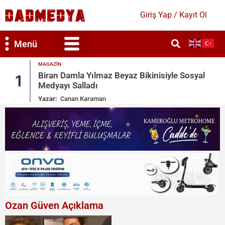
Giriş Yap / Kayıt Ol
Menü
MAGAZIN
e Sosyal
Ronaldo Garajındaki Serveti Paylaştı: My
2
Toys
Yazar:
Canan Karaman
Ozan Güven Açıklama