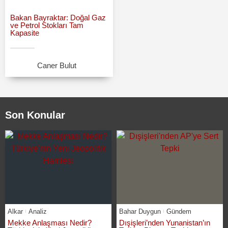
Bakan Bayraktar: Doğal Gaz
ve Petrol Stokları Tam
Kapasite
Caner Bulut
Son Konular
Alkar
Analiz
Bahar Duygun
Gündem
Mekke Anlaşması Nedir?
Dışişleri’nden Yunanistan’ın