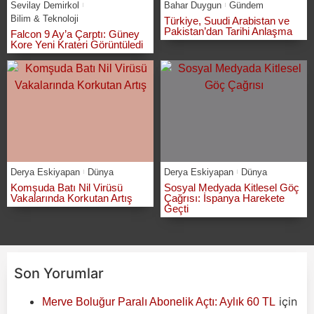
Sevilay Demirkol
Bahar Duygun
Gündem
Bilim & Teknoloji
Türkiye, Suudi Arabistan ve
Pakistan’dan Tarihi Anlaşma
Falcon 9 Ay’a Çarptı: Güney
Kore Yeni Krateri Görüntüledi
Derya Eskiyapan
Dünya
Derya Eskiyapan
Dünya
Komşuda Batı Nil Virüsü
Sosyal Medyada Kitlesel Göç
Vakalarında Korkutan Artış
Çağrısı: İspanya Harekete
Geçti
Son Yorumlar
için
Merve Boluğur Paralı Abonelik Açtı: Aylık 60 TL