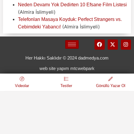
Neden Devamı Yok Dedirten 10 Efsane Film Listesi
(Almira İslimyeli)
Telefonları Masaya Koyduk: Perfect Strangers vs.
(Almira İslimyeli)
Cebimdeki Yabancı!
Her Hakkı Saklıdır © 2024 dadmedya.com
web site yapım mtcwebpark
Videolar
Testler
Gönüllü Yazar Ol