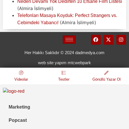
Neden Devamı Yok Dedirten 10 Efsane Film Listesi
(Almira İslimyeli)
Telefonları Masaya Koyduk: Perfect Strangers vs.
(Almira İslimyeli)
Cebimdeki Yabancı!
Her Hakkı Saklıdır © 2024 dadmedya.com
web site yapım mtcwebpark
Videolar
Testler
Gönüllü Yazar Ol
Marketing
Popcast