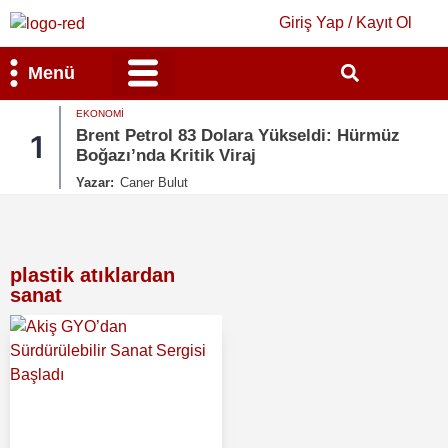
Giriş Yap / Kayıt Ol
Menü
EKONOMI
Bilim & Teknoloji
Kültür & Sanat
Brent Petrol 83 Dolara Yükseldi: Hürmüz
1
Boğazı’nda Kritik Viraj
Yazar:
Caner Bulut
plastik atıklardan
sanat