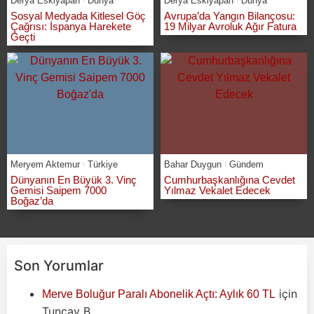
Derya Eskiyapan
Dünya
Derya Eskiyapan
Dünya
Sosyal Medyada Kitlesel Göç
Avrupa’da Yangın Bilançosu:
Çağrısı: İspanya Harekete
19 Milyar Avroluk Ağır Fatura
Geçti
Meryem Aktemur
Türkiye
Bahar Duygun
Gündem
Dünyanın En Büyük 3. Vinç
Cumhurbaşkanlığına Cevdet
Gemisi Saipem 7000
Yılmaz Vekalet Edecek
Boğaz’da
Son Yorumlar
için
Merve Boluğur Paralı Abonelik Açtı: Aylık 60 TL
Tuncay B.