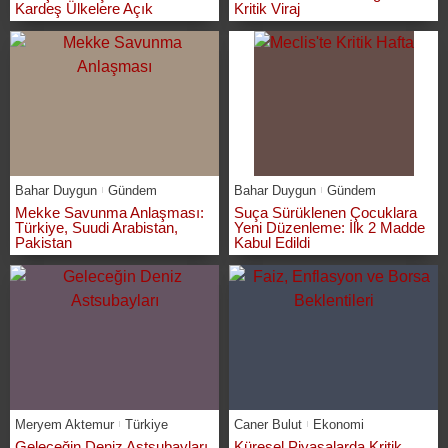
Kardeş Ülkelere Açık
Kritik Viraj
Bahar Duygun
Gündem
Bahar Duygun
Gündem
Mekke Savunma Anlaşması:
Suça Sürüklenen Çocuklara
Türkiye, Suudi Arabistan,
Yeni Düzenleme: İlk 2 Madde
Pakistan
Kabul Edildi
Meryem Aktemur
Türkiye
Caner Bulut
Ekonomi
Geleceğin Deniz Astsubayları
Küresel Piyasalarda Kritik