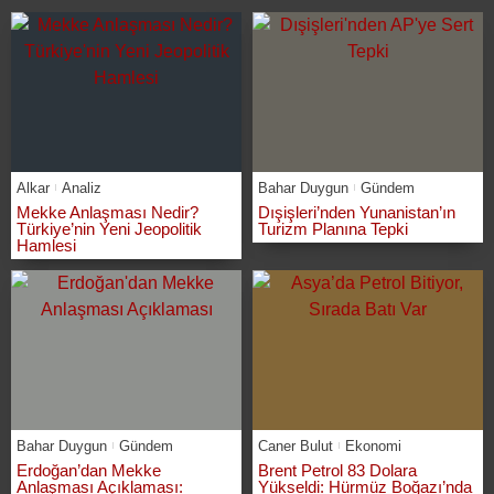
Alkar
Analiz
Bahar Duygun
Gündem
Mekke Anlaşması Nedir?
Dışişleri’nden Yunanistan’ın
Türkiye’nin Yeni Jeopolitik
Turizm Planına Tepki
Hamlesi
Bahar Duygun
Gündem
Caner Bulut
Ekonomi
Erdoğan’dan Mekke
Brent Petrol 83 Dolara
Anlaşması Açıklaması:
Yükseldi: Hürmüz Boğazı’nda