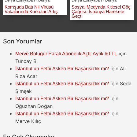
Derya Eskiyapan
Dünya
Derya Eskiyapan
Dünya
Komşuda Batı Nil Virüsü
Sosyal Medyada Kitlesel Göç
Vakalarında Korkutan Artış
Çağrısı: İspanya Harekete
Geçti
Son Yorumlar
için
Merve Boluğur Paralı Abonelik Açtı: Aylık 60 TL
Tuncay B.
için
Ali
İstanbul’un Fethi Askeri Bir Başarısızlık mı?
Rıza Acar
için
Seda
İstanbul’un Fethi Askeri Bir Başarısızlık mı?
Şimşek
için
İstanbul’un Fethi Askeri Bir Başarısızlık mı?
Oğuzhan Doğan
için
İstanbul’un Fethi Askeri Bir Başarısızlık mı?
Merve Kılıç
En Çok Okunanlar